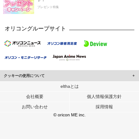
プレゼント特集
オリコングループサイト
クッキーの使用について
このサイトでは Cookie を使用して、ユーザーに合わせたコンテンツや広告の
elthaとは
表示、ソーシャル メディア機能の提供、広告の表示回数やクリック数の測定を
会社概要
個人情報保護方針
行っています。
また、ユーザーによるサイトの利用状況についても情報を収集し、ソーシャル
お問い合わせ
採用情報
メディアや広告配信、データ解析の各パートナーに提供しています。
各パートナーは、この情報とユーザーが各パートナーに提供した他の情報や、
© oricon ME inc.
ユーザーが各パートナーのサービスを使用したときに収集した他の情報を組み
合わせて使用することがあります。