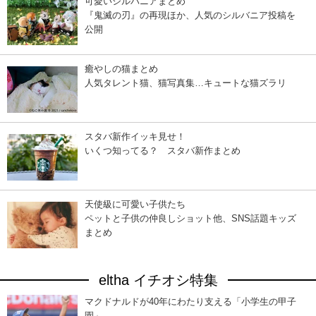
可愛いシルバニアまとめ
『鬼滅の刃』の再現ほか、人気のシルバニア投稿を
公開
癒やしの猫まとめ
人気タレント猫、猫写真集…キュートな猫ズラリ
スタバ新作イッキ見せ！
いくつ知ってる？ スタバ新作まとめ
天使級に可愛い子供たち
ペットと子供の仲良しショット他、SNS話題キッズ
まとめ
eltha イチオシ特集
マクドナルドが40年にわたり支える「小学生の甲子
園」