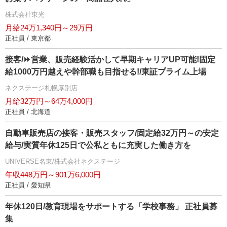
株式会社東光
月給24万1,340円～29万円
正社員 / 東京都
接客/⏩️営業、販売経験活かして早期キャリアUP可能!固定
給1000万円越えや幹部職も目指せる!/東証プライム上場
ネクステージ札幌厚別店
月給32万円～64万4,000円
正社員 / 北海道
自動車販売店の接客・販売スタッフ/固定給32万円～の安定
給与/実質年休125日で公私ともに充実した働き方を
UNIVERSE名東/株式会社ネクステージ
年収448万円～901万6,000円
正社員 / 愛知県
年休120日/教育現場をサポートする「学校事務」 正社員募
集