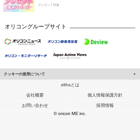
プレゼント特集
オリコングループサイト
クッキーの使用について
このサイトでは Cookie を使用して、ユーザーに合わせたコンテンツや広告の
elthaとは
表示、ソーシャル メディア機能の提供、広告の表示回数やクリック数の測定を
会社概要
個人情報保護方針
行っています。
また、ユーザーによるサイトの利用状況についても情報を収集し、ソーシャル
お問い合わせ
採用情報
メディアや広告配信、データ解析の各パートナーに提供しています。
各パートナーは、この情報とユーザーが各パートナーに提供した他の情報や、
© oricon ME inc.
ユーザーが各パートナーのサービスを使用したときに収集した他の情報を組み
合わせて使用することがあります。