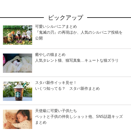
ピックアップ
可愛いシルバニアまとめ
『鬼滅の刃』の再現ほか、人気のシルバニア投稿を
公開
癒やしの猫まとめ
人気タレント猫、猫写真集…キュートな猫ズラリ
スタバ新作イッキ見せ！
いくつ知ってる？ スタバ新作まとめ
天使級に可愛い子供たち
ペットと子供の仲良しショット他、SNS話題キッズ
まとめ