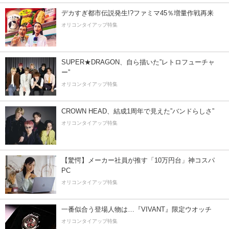
デカすぎ都市伝説発生!?ファミマ45％増量作戦再来
オリコンタイアップ特集
SUPER★DRAGON、自ら描いた”レトロフューチャ
ー”
オリコンタイアップ特集
CROWN HEAD、結成1周年で見えた”バンドらしさ”
オリコンタイアップ特集
【驚愕】メーカー社員が推す「10万円台」神コスパ
PC
オリコンタイアップ特集
一番似合う登場人物は…『VIVANT』限定ウオッチ
オリコンタイアップ特集