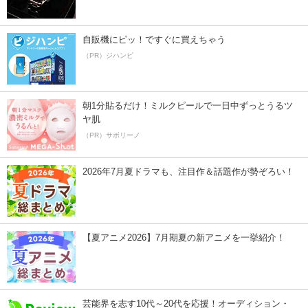
自販機にピッ！ですぐに買えちゃう
（PR）ジハンピ
朝1分貼るだけ！ミルクピールで一日中ずっとうるツ
ヤ肌
（PR）サボリーノ
2026年7月夏ドラマも、注目作＆話題作が勢ぞろい！
【夏アニメ2026】7月期夏の新アニメを一挙紹介！
芸能界を志す10代～20代を応援！オーディション・