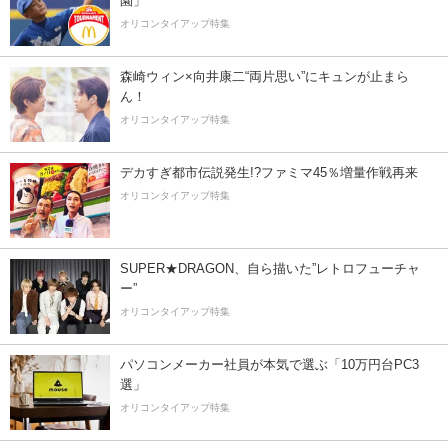
園」
オリコンタイアップ特集
森崎ウィン×向井康二“両片思い”にキュンが止まら
ん！
オリコンタイアップ特集
デカすぎ都市伝説発生!?ファミマ45％増量作戦再来
オリコンタイアップ特集
SUPER★DRAGON、自ら描いた”レトロフューチャ
ー”
オリコンタイアップ特集
パソコンメーカー社員が本気で選ぶ「10万円台PC3
選」
オリコンタイアップ特集