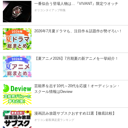
一番似合う登場人物は…『VIVANT』限定ウオッチ
オリコンタイアップ特集
2026年7月夏ドラマも、注目作＆話題作が勢ぞろい！
【夏アニメ2026】7月期夏の新アニメを一挙紹介！
芸能界を志す10代～20代を応援！オーディション・
スクール情報はDeview
漫画読み放題サブスクおすすめ11選【徹底比較】
オリコン顧客満足度ランキング