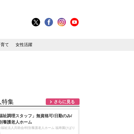
子育て
女性活躍
人特集
さらに見る
福祉調理スタッフ」無資格可/日勤のみ/
別養護老人ホーム
会福祉法人共助会/特別養護老人ホーム 福寿園ひばり
丘