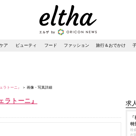
ケア
ビューティ
フード
ファッション
旅行＆おでかけ
ンケア
ダイエット・ボディケア
ヘアスタイル・ヘアアレンジ
ジェラトーニ』
＞ 画像・写真詳細
ジェラトーニ』
求
「
特
社
が