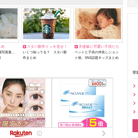
とめ
スタバ新作イッキ見せ！
天使級に可愛い子供たち
猫写真集…
いくつ知ってる？ スタバ新
ペットと子供の仲良しショッ
リ
作まとめ
ト他、SNS話題キッズまとめ
登