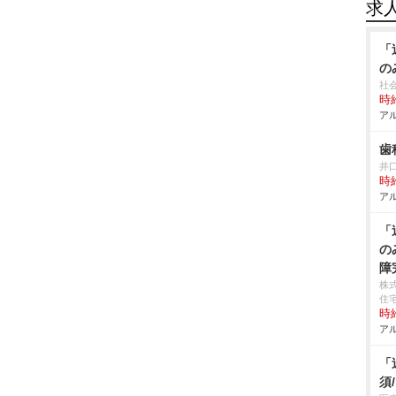
求
「
の
社
時給
アル
歯
井
時給
アル
「
の
障
株
住
時給
アル
「
須