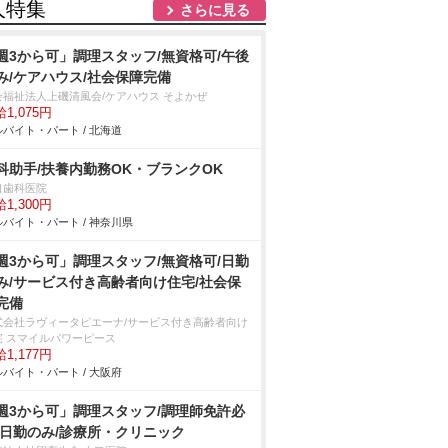
人特集
さらに見る
週3から可」調理スタッフ/無資格可/午後
み/ケアハウス/社会保障完備
会福祉法人上磯清風会/ケアハウス そよかぜ
1,075円
バイト・パート / 北海道
科助手/扶養内勤務OK・ブランクOK
口歯科医院
1,300円
バイト・パート / 神奈川県
週3から可」調理スタッフ/無資格可/日勤
み/サービス付き高齢者向け住宅/社会保
完備
式会社ラヴィータピエーナ/サービス付き高齢者向け
宅 スマイルパワーピース
1,177円
バイト・パート / 大阪府
週3から可」調理スタッフ/調理師免許必
/日勤のみ/診療所・クリニック