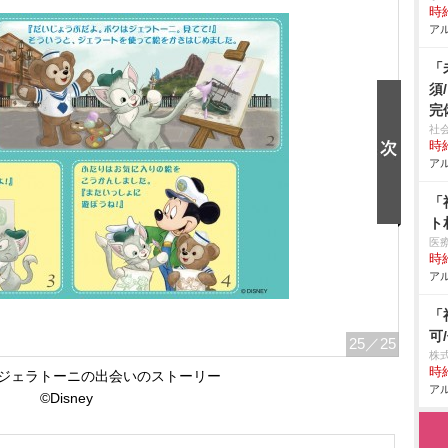
時給
アル
「
須
完
社
時給
アル
「
ト
医
時給
アル
「
可
25
／25
株式
時給
ジェラトーニの出会いのストーリー
アル
©Disney