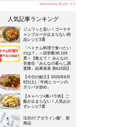
sponsored by 求人ボックス
人気記事ランキング
ジュワッと旨い！ゴーヤチ
ャンプルーが止まらない絶
品レシピ3選
「ベトナム料理で食べたい
のは？」＜回答数38,109
票＞【教えて！ みんなの
衣食住「みんなの暮らし調
査隊」結果発表 第615回】
【今日の献立】2026年8月
8日(土)「牛肉とコーンの
ガリバタ炒め」
【キャベツ×豚バラ肉】ご
飯が止まらない！人気おか
ずレシピ7選
注目の“アゼライン酸”、新
商品