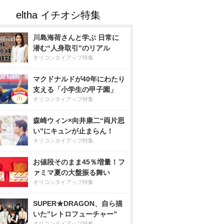
川島海荷さんと学ぶ 日常に
潜む“人身取引”のリアル
オリコンタイアップ特集
マクドナルドが40年にわたり
支える「小学生の甲子園」
オリコンタイアップ特集
森崎ウィン×向井康二“両片思
い”にキュンが止まらん！
オリコンタイアップ特集
お値段そのまま45％増量！フ
ァミマ夏の大盤振る舞い
オリコンタイアップ特集
SUPER★DRAGON、自ら描
いた”レトロフューチャー”
オリコンタイアップ特集