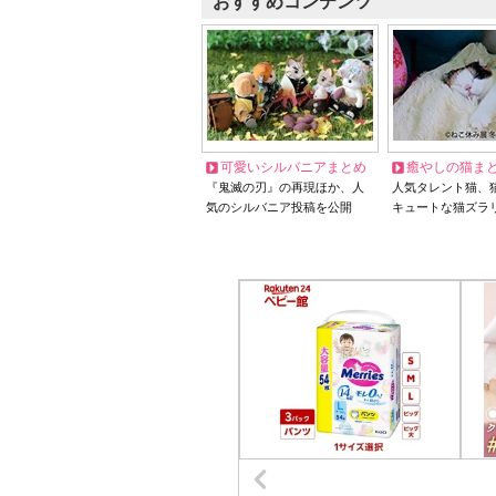
おすすめコンテンツ
可愛いシルバニアまとめ
癒やしの猫ま
『鬼滅の刃』の再現ほか、人
人気タレント猫、
気のシルバニア投稿を公開
キュートな猫ズラ