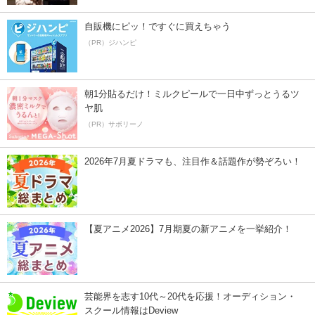
自販機にピッ！ですぐに買えちゃう
（PR）ジハンピ
朝1分貼るだけ！ミルクピールで一日中ずっとうるツ
ヤ肌
（PR）サボリーノ
2026年7月夏ドラマも、注目作＆話題作が勢ぞろい！
【夏アニメ2026】7月期夏の新アニメを一挙紹介！
芸能界を志す10代～20代を応援！オーディション・
スクール情報はDeview