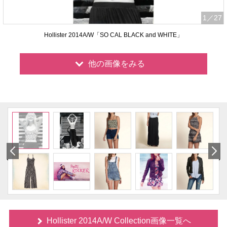
1
／27
Hollister 2014A/W「SO CAL BLACK and WHITE」
他の画像をみる
Hollister 2014A/W Collection画像一覧へ