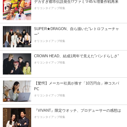
デカすぎ都市伝説発生!?ファミマ45％増量作戦再来
オリコンタイアップ特集
SUPER★DRAGON、自ら描いた”レトロフューチャ
ー”
オリコンタイアップ特集
CROWN HEAD、結成1周年で見えた”バンドらしさ”
オリコンタイアップ特集
【驚愕】メーカー社員が推す「10万円台」神コスパ
PC
オリコンタイアップ特集
『VIVANT』限定ウオッチ、プロデューサーの感想は
オリコンタイアップ特集