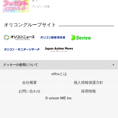
ト！
プレゼント特集
オリコングループサイト
クッキーの使用について
このサイトでは Cookie を使用して、ユーザーに合わせたコンテンツや広告の
elthaとは
表示、ソーシャル メディア機能の提供、広告の表示回数やクリック数の測定を
会社概要
個人情報保護方針
行っています。
また、ユーザーによるサイトの利用状況についても情報を収集し、ソーシャル
お問い合わせ
採用情報
メディアや広告配信、データ解析の各パートナーに提供しています。
各パートナーは、この情報とユーザーが各パートナーに提供した他の情報や、
© oricon ME inc.
ユーザーが各パートナーのサービスを使用したときに収集した他の情報を組み
合わせて使用することがあります。