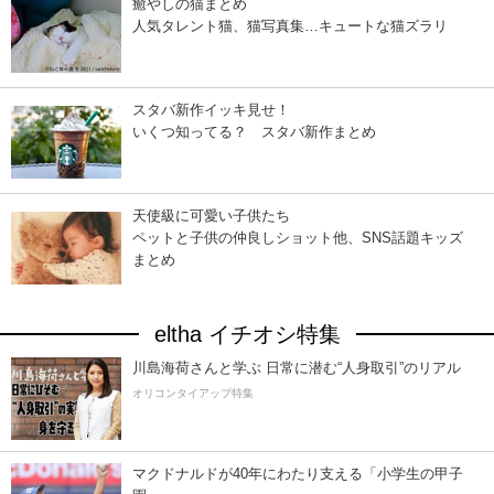
癒やしの猫まとめ
人気タレント猫、猫写真集…キュートな猫ズラリ
スタバ新作イッキ見せ！
いくつ知ってる？ スタバ新作まとめ
天使級に可愛い子供たち
ペットと子供の仲良しショット他、SNS話題キッズ
まとめ
eltha イチオシ特集
川島海荷さんと学ぶ 日常に潜む“人身取引”のリアル
オリコンタイアップ特集
マクドナルドが40年にわたり支える「小学生の甲子