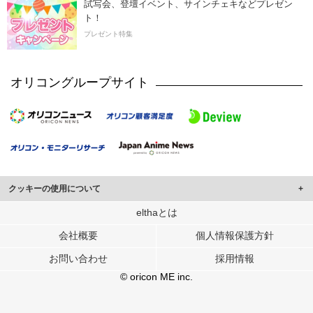
試写会、登壇イベント、サインチェキなどプレゼン
ト！
プレゼント特集
オリコングループサイト
クッキーの使用について
このサイトでは Cookie を使用して、ユーザーに合わせたコンテンツや広告の
elthaとは
表示、ソーシャル メディア機能の提供、広告の表示回数やクリック数の測定を
会社概要
個人情報保護方針
行っています。
また、ユーザーによるサイトの利用状況についても情報を収集し、ソーシャル
お問い合わせ
採用情報
メディアや広告配信、データ解析の各パートナーに提供しています。
各パートナーは、この情報とユーザーが各パートナーに提供した他の情報や、
© oricon ME inc.
ユーザーが各パートナーのサービスを使用したときに収集した他の情報を組み
合わせて使用することがあります。