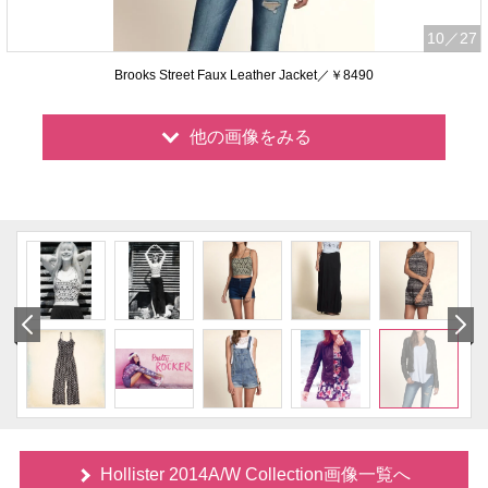
10
／27
Brooks Street Faux Leather Jacket／￥8490
他の画像をみる
Hollister 2014A/W Collection画像一覧へ