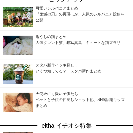
可愛いシルバニアまとめ
『鬼滅の刃』の再現ほか、人気のシルバニア投稿を
公開
癒やしの猫まとめ
人気タレント猫、猫写真集…キュートな猫ズラリ
スタバ新作イッキ見せ！
いくつ知ってる？ スタバ新作まとめ
天使級に可愛い子供たち
ペットと子供の仲良しショット他、SNS話題キッズ
まとめ
eltha イチオシ特集