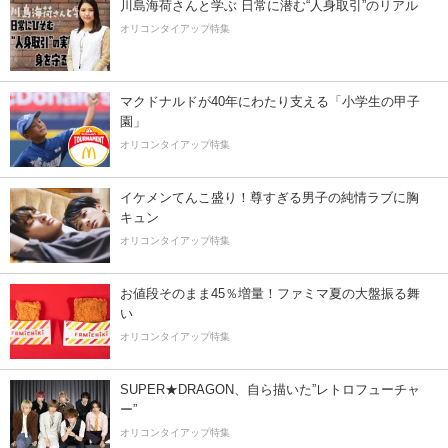
川島海荷さんと学ぶ 日常に潜む“人身取引”のリアル
オリコンタイアップ特集
マクドナルドが40年にわたり支える「小学生の甲子
園」
オリコンタイアップ特集
イケメンてんこ盛り！尊すぎる男子の純情ラブに胸
キュン
オリコンタイアップ特集
お値段そのまま45％増量！ファミマ夏の大盤振る舞
い
オリコンタイアップ特集
SUPER★DRAGON、自ら描いた”レトロフューチャ
ー”
オリコンタイアップ特集