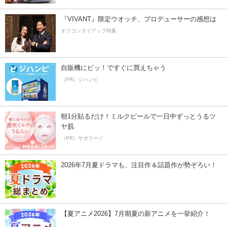
『VIVANT』限定ウオッチ、プロデューサーの感想は
オリコンタイアップ特集
自販機にピッ！ですぐに買えちゃう
（PR）ジハンピ
朝1分貼るだけ！ミルクピールで一日中ずっとうるツ
ヤ肌
（PR）サボリーノ
2026年7月夏ドラマも、注目作＆話題作が勢ぞろい！
【夏アニメ2026】7月期夏の新アニメを一挙紹介！