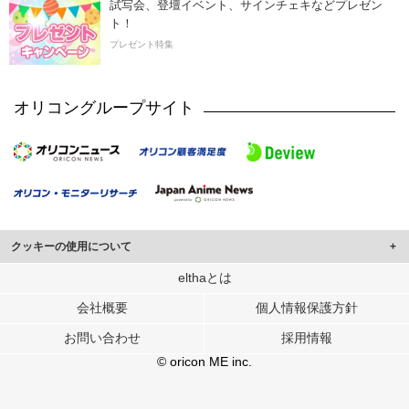
試写会、登壇イベント、サインチェキなどプレゼン
ト！
プレゼント特集
オリコングループサイト
クッキーの使用について
このサイトでは Cookie を使用して、ユーザーに合わせたコンテンツや広告の
elthaとは
表示、ソーシャル メディア機能の提供、広告の表示回数やクリック数の測定を
会社概要
個人情報保護方針
行っています。
また、ユーザーによるサイトの利用状況についても情報を収集し、ソーシャル
お問い合わせ
採用情報
メディアや広告配信、データ解析の各パートナーに提供しています。
各パートナーは、この情報とユーザーが各パートナーに提供した他の情報や、
© oricon ME inc.
ユーザーが各パートナーのサービスを使用したときに収集した他の情報を組み
合わせて使用することがあります。