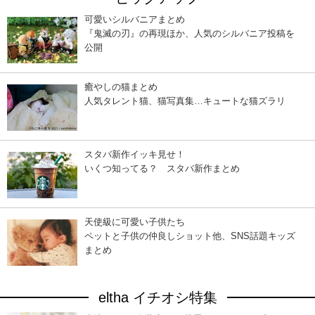
可愛いシルバニアまとめ
『鬼滅の刃』の再現ほか、人気のシルバニア投稿を
公開
癒やしの猫まとめ
人気タレント猫、猫写真集…キュートな猫ズラリ
スタバ新作イッキ見せ！
いくつ知ってる？ スタバ新作まとめ
天使級に可愛い子供たち
ペットと子供の仲良しショット他、SNS話題キッズ
まとめ
eltha イチオシ特集