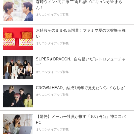
森崎ウィン×向井康二“両片思い”にキュンが止まら
ん！
オリコンタイアップ特集
お値段そのまま45％増量！ファミマ夏の大盤振る舞
い
オリコンタイアップ特集
SUPER★DRAGON、自ら描いた”レトロフューチャ
ー”
オリコンタイアップ特集
CROWN HEAD、結成1周年で見えた”バンドらしさ”
オリコンタイアップ特集
【驚愕】メーカー社員が推す「10万円台」神コスパ
PC
オリコンタイアップ特集