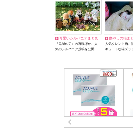
可愛いシルバニアまとめ
癒やしの猫ま
『鬼滅の刃』の再現ほか、人
人気タレント猫、
気のシルバニア投稿を公開
キュートな猫ズラ