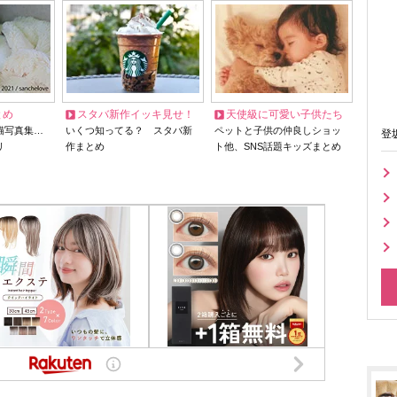
とめ
スタバ新作イッキ見せ！
天使級に可愛い子供たち
猫写真集…
いくつ知ってる？ スタバ新
ペットと子供の仲良しショッ
登
リ
作まとめ
ト他、SNS話題キッズまとめ