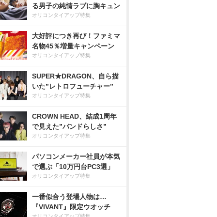
る男子の純情ラブに胸キュン
オリコンタイアップ特集
大好評につき再び！ファミマ
名物45％増量キャンペーン
オリコンタイアップ特集
SUPER★DRAGON、自ら描
いた”レトロフューチャー”
オリコンタイアップ特集
CROWN HEAD、結成1周年
で見えた”バンドらしさ”
オリコンタイアップ特集
パソコンメーカー社員が本気
で選ぶ「10万円台PC3選」
オリコンタイアップ特集
一番似合う登場人物は…
『VIVANT』限定ウオッチ
オリコンタイアップ特集