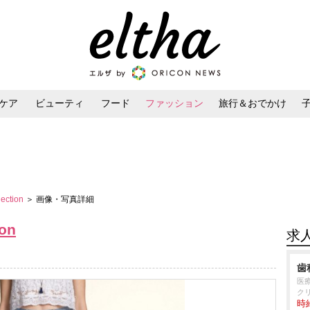
ケア
ビューティ
フード
ファッション
旅行＆おでかけ
ンケア
ダイエット・ボディケア
ヘアスタイル・ヘアアレンジ
lection
＞ 画像・写真詳細
ion
求
歯
医療
ク
時給