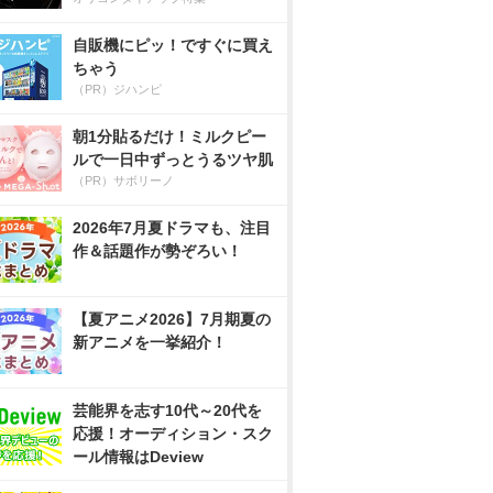
自販機にピッ！ですぐに買え
ちゃう
（PR）ジハンピ
朝1分貼るだけ！ミルクピー
ルで一日中ずっとうるツヤ肌
（PR）サボリーノ
2026年7月夏ドラマも、注目
作＆話題作が勢ぞろい！
【夏アニメ2026】7月期夏の
新アニメを一挙紹介！
芸能界を志す10代～20代を
応援！オーディション・スク
ール情報はDeview