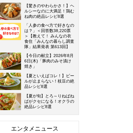
【驚きのやわらかさ！】ヘ
ルシーなのに大満足！鶏む
ね肉の絶品レシピ8選
「人参の食べ方で好きなの
は？」＜回答数38,220票
＞【教えて！ みんなの衣
食住「みんなの暮らし調査
隊」結果発表 第613回】
【今日の献立】2026年8月
6日(木)「豚肉のみそ漬け
焼き」
【夏といえばコレ！】ビー
ルが止まらない！枝豆の絶
品レシピ8選
【夏が旬】とろ～りねばね
ばがクセになる！オクラの
絶品レシピ8選
エンタメニュース