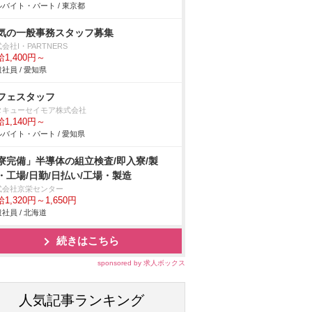
バイト・パート / 東京都
気の一般事務スタッフ募集
会社I・PARTNERS
1,400円～
社員 / 愛知県
フェスタッフ
タキューセイモア株式会社
1,140円～
バイト・パート / 愛知県
寮完備」半導体の組立検査/即入寮/製
・工場/日勤/日払い/工場・製造
式会社京栄センター
1,320円～1,650円
社員 / 北海道
続きはこちら
sponsored by 求人ボックス
人気記事ランキング