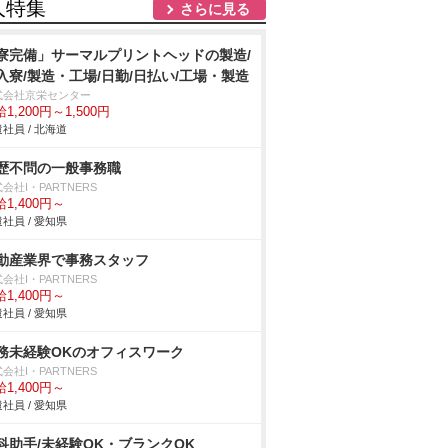
人特集
さらに見る
寮完備」サーマルプリントヘッドの製造/
入寮/製造・工場/日勤/日払い/工場・製造
式会社京栄センター
1,200円～1,500円
社員 / 北海道
歴不問の一般事務職
会社I・PARTNERS
1,400円～
社員 / 愛知県
動産業界で事務スタッフ
会社I・PARTNERS
1,400円～
社員 / 愛知県
務未経験OKのオフィスワーク
会社I・PARTNERS
1,400円～
社員 / 愛知県
科助手/未経験OK・ブランクOK