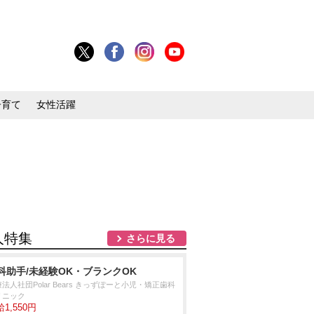
子育て
女性活躍
人特集
さらに見る
科助手/未経験OK・ブランクOK
法人社団Polar Bears きっずぽーと小児・矯正歯科
リニック
1,550円