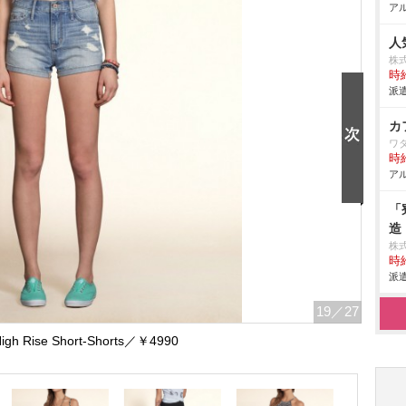
アル
人
株式
時給
派遣
カ
ワ
時給
アル
「
造
株
時給
派遣
19
／27
 High Rise Short-Shorts／￥4990