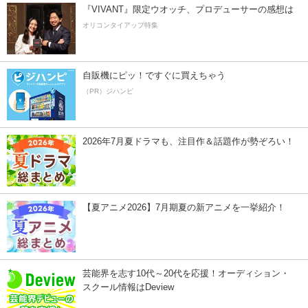
『VIVANT』限定ウオッチ、プロデューサーの感想は
オリコンタイアップ特集
自販機にピッ！ですぐに買えちゃう
（PR）ジハンピ
2026年7月夏ドラマも、注目作＆話題作が勢ぞろい！
【夏アニメ2026】7月期夏の新アニメを一挙紹介！
芸能界を志す10代～20代を応援！オーディション・
スクール情報はDeview