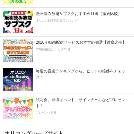
漫画読み放題サブスクおすすめ11選【徹底比較】
オリコン顧客満足度ランキング
2026年動画配信サービスおすすめ40選【徹底比較】
CS動画配信サービス20選
毎週の音楽ランキングから、ヒットの推移をチェッ
ク！
試写会、登壇イベント、サインチェキなどプレゼン
ト！
プレゼント特集
オリコングループサイト