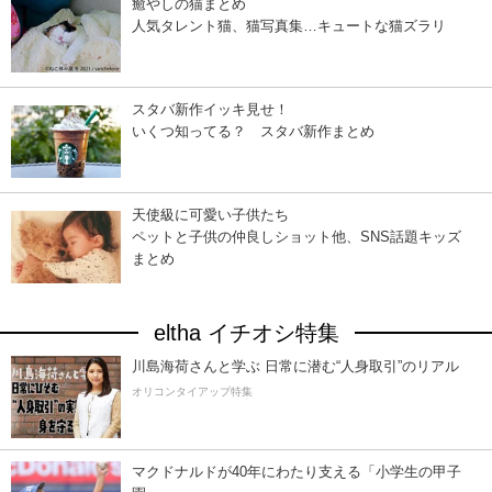
癒やしの猫まとめ
人気タレント猫、猫写真集…キュートな猫ズラリ
スタバ新作イッキ見せ！
いくつ知ってる？ スタバ新作まとめ
天使級に可愛い子供たち
ペットと子供の仲良しショット他、SNS話題キッズ
まとめ
eltha イチオシ特集
川島海荷さんと学ぶ 日常に潜む“人身取引”のリアル
オリコンタイアップ特集
マクドナルドが40年にわたり支える「小学生の甲子