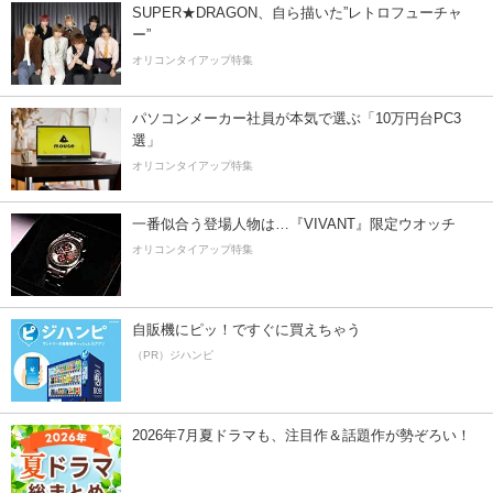
SUPER★DRAGON、自ら描いた”レトロフューチャ
ー”
オリコンタイアップ特集
パソコンメーカー社員が本気で選ぶ「10万円台PC3
選」
オリコンタイアップ特集
一番似合う登場人物は…『VIVANT』限定ウオッチ
オリコンタイアップ特集
自販機にピッ！ですぐに買えちゃう
（PR）ジハンピ
2026年7月夏ドラマも、注目作＆話題作が勢ぞろい！