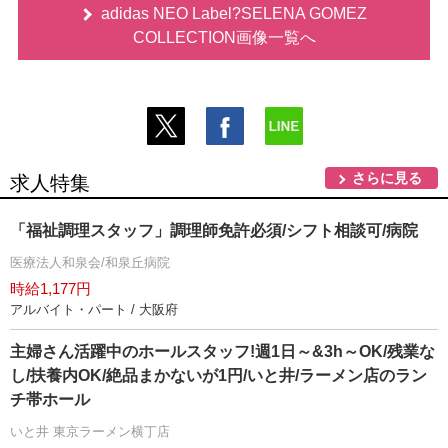
adidas NEO Label?SELENA GOMEZ
COLLECTION画像一覧へ
さらに見る
求人特集
「福祉調理スタッフ」調理師免許必須/シフト相談可/病院
医療法人和泉会/和泉丘病院
時給1,177円
アルバイト・パート / 大阪府
主婦さん活躍中のホールスタッフ!週1日～&3h～OK/残業な
し/扶養内OK/絶品まかないが1円/いと井/ラーメン店のラン
チ帯ホール
いと井 東京ラーメン横丁店