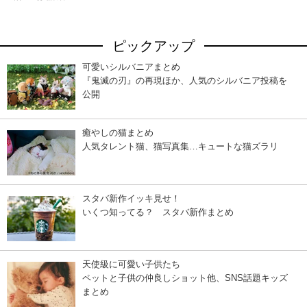
ピックアップ
可愛いシルバニアまとめ
『鬼滅の刃』の再現ほか、人気のシルバニア投稿を
公開
癒やしの猫まとめ
人気タレント猫、猫写真集…キュートな猫ズラリ
スタバ新作イッキ見せ！
いくつ知ってる？ スタバ新作まとめ
天使級に可愛い子供たち
ペットと子供の仲良しショット他、SNS話題キッズ
まとめ