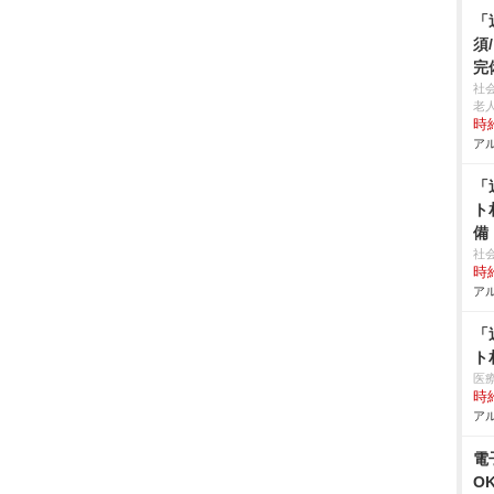
「
須
完
社
老
時給
アル
「
ト
備
社
時給
アル
「
ト
医
時給
アル
電
O