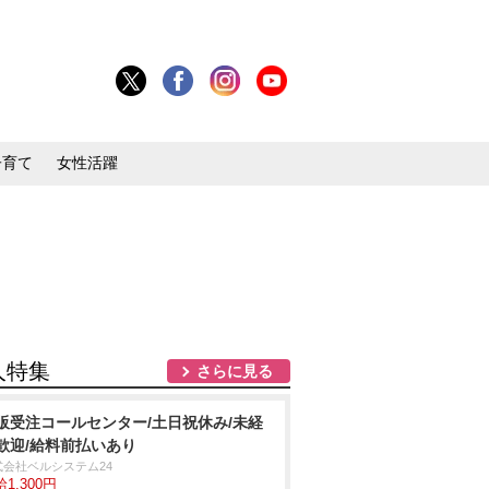
子育て
女性活躍
人特集
さらに見る
販受注コールセンター/土日祝休み/未経
歓迎/給料前払いあり
式会社ベルシステム24
1,300円