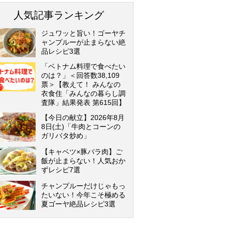
人気記事ランキング
ジュワッと旨い！ゴーヤチ
ャンプルーが止まらない絶
品レシピ3選
「ベトナム料理で食べたい
のは？」＜回答数38,109
票＞【教えて！ みんなの
衣食住「みんなの暮らし調
査隊」結果発表 第615回】
【今日の献立】2026年8月
8日(土)「牛肉とコーンの
ガリバタ炒め」
【キャベツ×豚バラ肉】ご
飯が止まらない！人気おか
ずレシピ7選
チャンプルーだけじゃもっ
たいない！今年こそ極める
夏ゴーヤ絶品レシピ3選