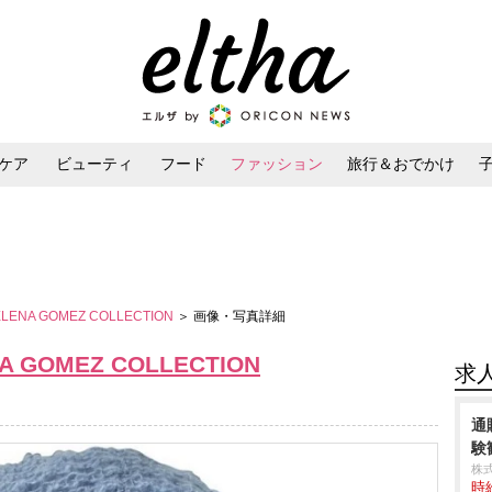
ケア
ビューティ
フード
ファッション
旅行＆おでかけ
ンケア
ダイエット・ボディケア
ヘアスタイル・ヘアアレンジ
SELENA GOMEZ COLLECTION
＞ 画像・写真詳細
NA GOMEZ COLLECTION
求
通
験
株
時給