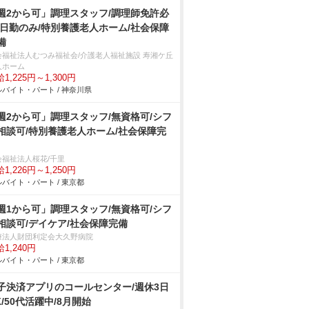
週2から可」調理スタッフ/調理師免許必
/日勤のみ/特別養護老人ホーム/社会保障
備
会福祉法人むつみ福祉会/介護老人福祉施設 寿湘ケ丘
人ホーム
1,225円～1,300円
バイト・パート / 神奈川県
週2から可」調理スタッフ/無資格可/シフ
相談可/特別養護老人ホーム/社会保障完
会福祉法人桜花/千里
1,226円～1,250円
バイト・パート / 東京都
週1から可」調理スタッフ/無資格可/シフ
相談可/デイケア/社会保障完備
療法人財団利定会大久野病院
1,240円
バイト・パート / 東京都
子決済アプリのコールセンター/週休3日
K/50代活躍中/8月開始