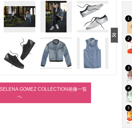
el?SELENA GOMEZ COLLECTION画像一覧
へ