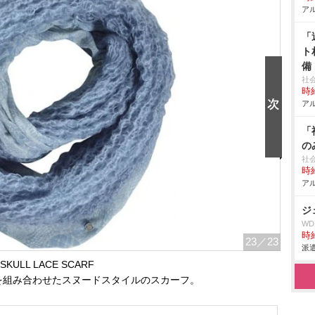
アル
「
ト
備
社
時給
アル
「
の
社
時給
アル
ジ
W
時給
23
／23
派遣
SKULL LACE SCARF
を組み合わせたスヌードスタイルのスカーフ。