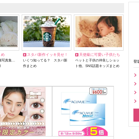
とめ
スタバ新作イッキ見せ！
天使級に可愛い子供たち
猫写真集…
いくつ知ってる？ スタバ新
ペットと子供の仲良しショッ
登
リ
作まとめ
ト他、SNS話題キッズまとめ