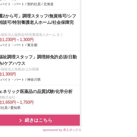
バイト・パート / 契約社員 / 北海道
週2から可」調理スタッフ/無資格可/シフ
相談可/特別養護老人ホーム/社会保障完
会福祉法人協和会/特別養護老人ホーム きく
1,230円～1,300円
バイト・パート / 東京都
福祉調理スタッフ」調理師免許必須/日勤
み/ケアハウス
会福祉法人旭風会/上白根園
1,300円
バイト・パート / 神奈川県
ェネリック医薬品の品質試験/化学分析
DB株式会社
1,650円～1,750円
社員 / 愛知県
続きはこちら
sponsored by 求人ボックス