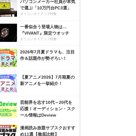
パソコンメーカー社員が本気
で選ぶ「10万円台PC3選」
オリコンタイアップ特集
一番似合う登場人物は…
『VIVANT』限定ウオッチ
オリコンタイアップ特集
2026年7月夏ドラマも、注目
作＆話題作が勢ぞろい！
【夏アニメ2026】7月期夏の
新アニメを一挙紹介！
芸能界を志す10代～20代を
応援！オーディション・スク
ール情報はDeview
漫画読み放題サブスクおすす
め11選【徹底比較】