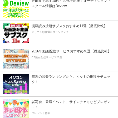
芸能界を志す10代～20代を応援！オーディション・
スクール情報はDeview
漫画読み放題サブスクおすすめ11選【徹底比較】
オリコン顧客満足度ランキング
2026年動画配信サービスおすすめ40選【徹底比較】
CS動画配信サービス20選
毎週の音楽ランキングから、ヒットの推移をチェッ
ク！
試写会、登壇イベント、サインチェキなどプレゼン
ト！
プレゼント特集