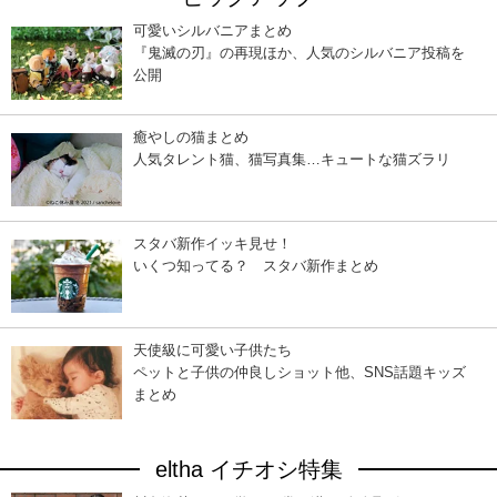
可愛いシルバニアまとめ
『鬼滅の刃』の再現ほか、人気のシルバニア投稿を
公開
癒やしの猫まとめ
人気タレント猫、猫写真集…キュートな猫ズラリ
スタバ新作イッキ見せ！
いくつ知ってる？ スタバ新作まとめ
天使級に可愛い子供たち
ペットと子供の仲良しショット他、SNS話題キッズ
まとめ
eltha イチオシ特集