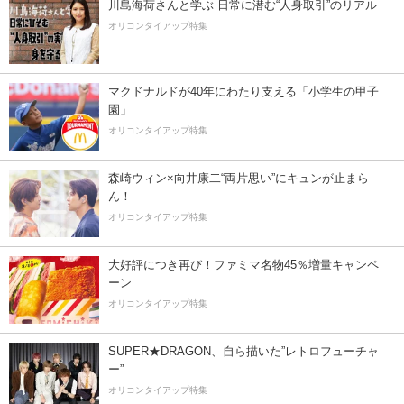
川島海荷さんと学ぶ 日常に潜む“人身取引”のリアル
オリコンタイアップ特集
マクドナルドが40年にわたり支える「小学生の甲子
園」
オリコンタイアップ特集
森崎ウィン×向井康二“両片思い”にキュンが止まら
ん！
オリコンタイアップ特集
大好評につき再び！ファミマ名物45％増量キャンペ
ーン
オリコンタイアップ特集
SUPER★DRAGON、自ら描いた”レトロフューチャ
ー”
オリコンタイアップ特集