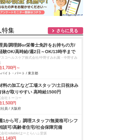
人特集
さらに見る
理員/調理師or栄養士免許をお持ちの方/
経験OK/高時給/週2日～OK/13時半まで
フスコヘルスケア株式会社/中野すみれ園・中野すみ
苑
1,700円～
バイト・パート / 東京都
材料の加工など工場スタッフ/土日祝休み
有休が取りやすい 高時給1500円
式会社トーコー
1,500円
社員 / 大阪府
週1から可」調理スタッフ/無資格可/シフ
相談可/高齢者住宅/社会保障完備
会社reliable/はーとらいふ堂坂
1,140円