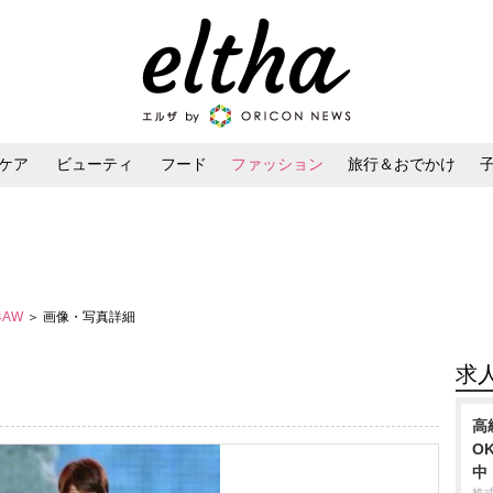
ケア
ビューティ
フード
ファッション
旅行＆おでかけ
ンケア
ダイエット・ボディケア
ヘアスタイル・ヘアアレンジ
4AW
＞ 画像・写真詳細
求
⾼
O
中