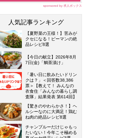
sponsored by 求人ボックス
人気記事ランキング
【夏野菜の王様！】苦みが
クセになる！ピーマンの絶
品レシピ8選
【今日の献立】2026年8月
7日(金)「鯛茶漬け」
「暑い日に飲みたいドリン
クは？」＜回答数38,386
票＞【教えて！ みんなの
衣食住「みんなの暮らし調
査隊」結果発表 第614回】
【驚きのやわらかさ！】ヘ
ルシーなのに大満足！鶏む
ね肉の絶品レシピ8選
チャンプルーだけじゃもっ
たいない！今年こそ極める