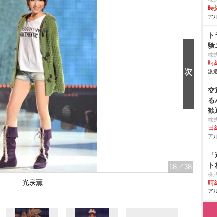
株
時給
アル
ト
験
株
時給
派遣
交
る
歓
株
日給
アル
「
ト
18
／38
株式
光宗薫
時給
アル