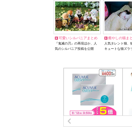
可愛いシルバニアまとめ
癒やしの猫ま
『鬼滅の刃』の再現ほか、人
人気タレント猫、
気のシルバニア投稿を公開
キュートな猫ズラ