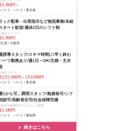
式会社ベアーズ
1,350円～
バイト・パート / 東京都
ラック配車・出荷指示など物流事務/未経
スタート歓迎!週休2日のシフト制
式会社トーコー
1,300円
社員 / 大阪府
通誘導スタッフ/スキマ時間に!早く終わ
ハーフ勤務あり/週1日～OK/主婦・主夫
迎
式会社エイト
1万1,500円～1万4,000円
バイト・パート / 東京都
週1から可」調理スタッフ/無資格可/シフ
相談可/高齢者住宅/社会保障完備
会社reliable/はーとらいふ堂坂
1,140円
バイト・パート / 愛知県
続きはこちら