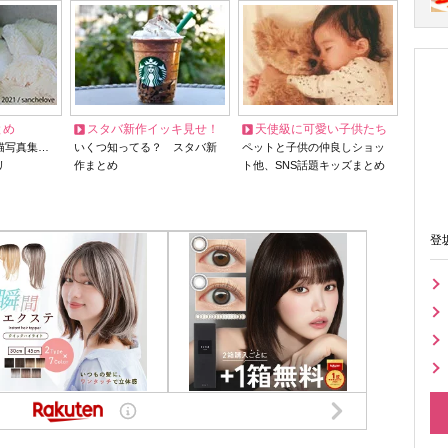
とめ
スタバ新作イッキ見せ！
天使級に可愛い子供たち
猫写真集…
いくつ知ってる？ スタバ新
ペットと子供の仲良しショッ
リ
作まとめ
ト他、SNS話題キッズまとめ
登