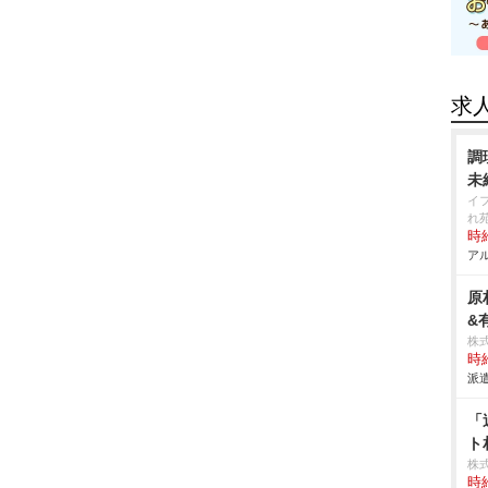
求
調
未
イ
れ
時給
アル
原
&
株
時給
派遣
「
ト
株式
時給