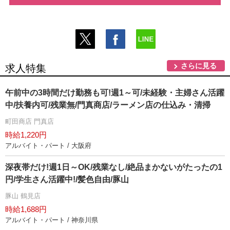
さらに見る
求人特集
午前中の3時間だけ勤務も可!週1～可/未経験・主婦さん活躍
中/扶養内可/残業無/門真商店/ラーメン店の仕込み・清掃
町田商店 門真店
時給1,220円
アルバイト・パート / 大阪府
深夜帯だけ!週1日～OK/残業なし/絶品まかないがたったの1
円/学生さん活躍中!/髪色自由/豚山
豚山 鶴見店
時給1,688円
アルバイト・パート / 神奈川県