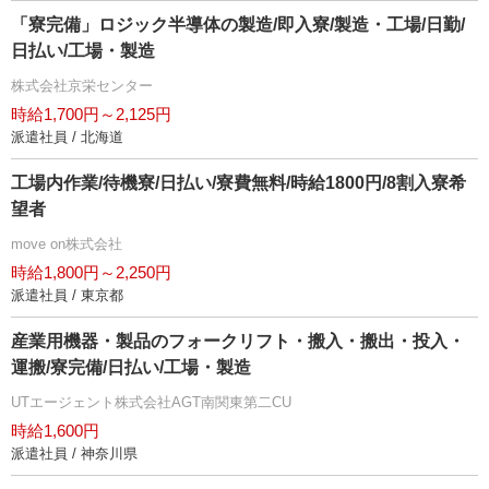
「寮完備」ロジック半導体の製造/即入寮/製造・工場/日勤/
日払い/工場・製造
株式会社京栄センター
時給1,700円～2,125円
派遣社員 / 北海道
工場内作業/待機寮/日払い/寮費無料/時給1800円/8割入寮希
望者
move on株式会社
時給1,800円～2,250円
派遣社員 / 東京都
産業用機器・製品のフォークリフト・搬入・搬出・投入・
運搬/寮完備/日払い/工場・製造
UTエージェント株式会社AGT南関東第二CU
時給1,600円
派遣社員 / 神奈川県