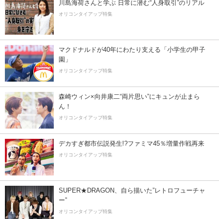
川島海荷さんと学ぶ 日常に潜む“人身取引”のリアル
オリコンタイアップ特集
マクドナルドが40年にわたり支える「小学生の甲子
園」
オリコンタイアップ特集
森崎ウィン×向井康二“両片思い”にキュンが止まら
ん！
オリコンタイアップ特集
デカすぎ都市伝説発生!?ファミマ45％増量作戦再来
オリコンタイアップ特集
SUPER★DRAGON、自ら描いた”レトロフューチャ
ー”
オリコンタイアップ特集