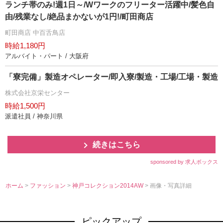
ランチ帯のみ!週1日～/Wワークのフリーター活躍中/髪色自
由/残業なし/絶品まかないが1円!/町田商店
町田商店 中百舌鳥店
時給1,180円
アルバイト・パート / 大阪府
「寮完備」製造オペレーター/即入寮/製造・工場/工場・製造
株式会社京栄センター
時給1,500円
派遣社員 / 神奈川県
続きはこちら
sponsored by 求人ボックス
ホーム
>
ファッション
>
神戸コレクション2014AW
> 画像・写真詳細
ピックアップ