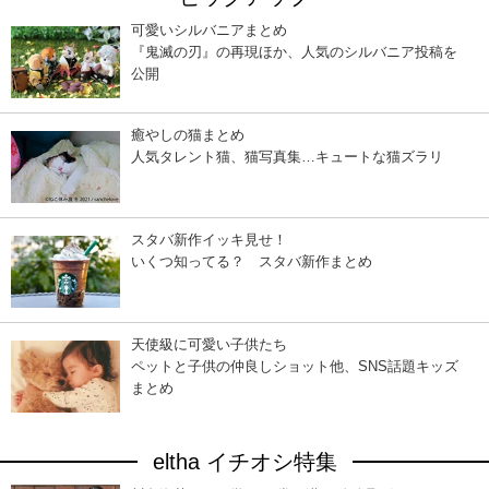
可愛いシルバニアまとめ
『鬼滅の刃』の再現ほか、人気のシルバニア投稿を
公開
癒やしの猫まとめ
人気タレント猫、猫写真集…キュートな猫ズラリ
スタバ新作イッキ見せ！
いくつ知ってる？ スタバ新作まとめ
天使級に可愛い子供たち
ペットと子供の仲良しショット他、SNS話題キッズ
まとめ
eltha イチオシ特集