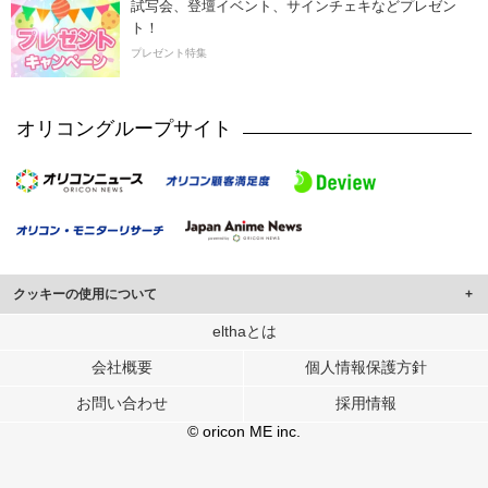
試写会、登壇イベント、サインチェキなどプレゼン
ト！
プレゼント特集
オリコングループサイト
クッキーの使用について
このサイトでは Cookie を使用して、ユーザーに合わせたコンテンツや広告の
elthaとは
表示、ソーシャル メディア機能の提供、広告の表示回数やクリック数の測定を
会社概要
個人情報保護方針
行っています。
また、ユーザーによるサイトの利用状況についても情報を収集し、ソーシャル
お問い合わせ
採用情報
メディアや広告配信、データ解析の各パートナーに提供しています。
各パートナーは、この情報とユーザーが各パートナーに提供した他の情報や、
© oricon ME inc.
ユーザーが各パートナーのサービスを使用したときに収集した他の情報を組み
合わせて使用することがあります。