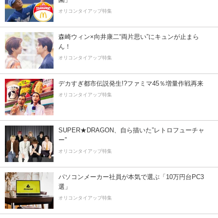
オリコンタイアップ特集
森崎ウィン×向井康二“両片思い”にキュンが止まら
ん！
オリコンタイアップ特集
デカすぎ都市伝説発生!?ファミマ45％増量作戦再来
オリコンタイアップ特集
SUPER★DRAGON、自ら描いた”レトロフューチャ
ー”
オリコンタイアップ特集
パソコンメーカー社員が本気で選ぶ「10万円台PC3
選」
オリコンタイアップ特集