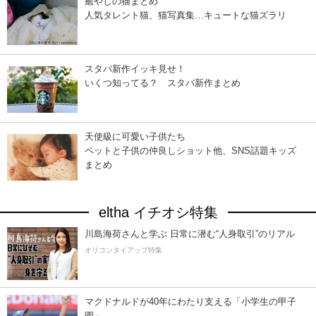
癒やしの猫まとめ
人気タレント猫、猫写真集…キュートな猫ズラリ
スタバ新作イッキ見せ！
いくつ知ってる？ スタバ新作まとめ
天使級に可愛い子供たち
ペットと子供の仲良しショット他、SNS話題キッズ
まとめ
eltha イチオシ特集
川島海荷さんと学ぶ 日常に潜む“人身取引”のリアル
オリコンタイアップ特集
マクドナルドが40年にわたり支える「小学生の甲子
園」