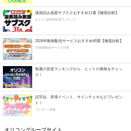
漫画読み放題サブスクおすすめ11選【徹底比較】
オリコン顧客満足度ランキング
2026年動画配信サービスおすすめ40選【徹底比較】
CS動画配信サービス20選
毎週の音楽ランキングから、ヒットの推移をチェッ
ク！
試写会、登壇イベント、サインチェキなどプレゼン
ト！
プレゼント特集
オリコングループサイト