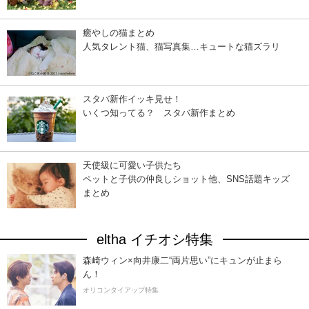
癒やしの猫まとめ
人気タレント猫、猫写真集…キュートな猫ズラリ
スタバ新作イッキ見せ！
いくつ知ってる？ スタバ新作まとめ
天使級に可愛い子供たち
ペットと子供の仲良しショット他、SNS話題キッズ
まとめ
eltha イチオシ特集
森崎ウィン×向井康二“両片思い”にキュンが止まら
ん！
オリコンタイアップ特集