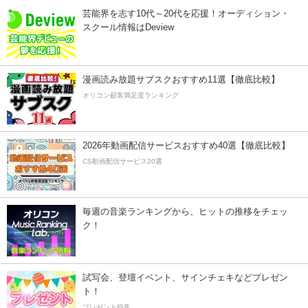
芸能界を志す10代～20代を応援！オーディション・
スクール情報はDeview
漫画読み放題サブスクおすすめ11選【徹底比較】
オリコン顧客満足度ランキング
2026年動画配信サービスおすすめ40選【徹底比較】
CS動画配信サービス20選
毎週の音楽ランキングから、ヒットの推移をチェッ
ク！
試写会、登壇イベント、サインチェキなどプレゼン
ト！
プレゼント特集