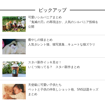
ピックアップ
可愛いシルバニアまとめ
『鬼滅の刃』の再現ほか、人気のシルバニア投稿を
公開
癒やしの猫まとめ
人気タレント猫、猫写真集…キュートな猫ズラリ
スタバ新作イッキ見せ！
いくつ知ってる？ スタバ新作まとめ
天使級に可愛い子供たち
ペットと子供の仲良しショット他、SNS話題キッズ
まとめ