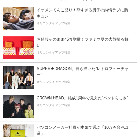
イケメンてんこ盛り！尊すぎる男子の純情ラブに胸
キュン
オリコンタイアップ特集
お値段そのまま45％増量！ファミマ夏の大盤振る舞
い
オリコンタイアップ特集
SUPER★DRAGON、自ら描いた”レトロフューチャ
ー”
オリコンタイアップ特集
CROWN HEAD、結成1周年で見えた”バンドらしさ”
オリコンタイアップ特集
パソコンメーカー社員が本気で選ぶ「10万円台PC3
選」