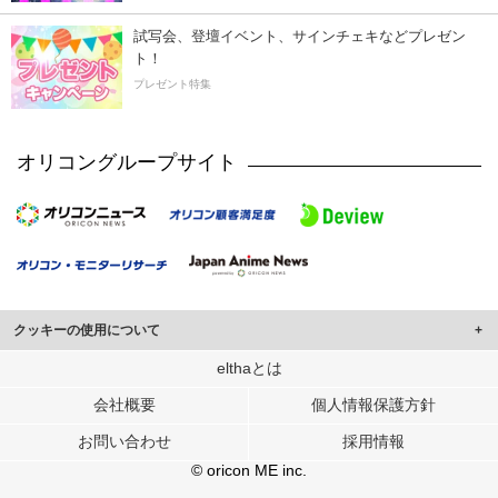
試写会、登壇イベント、サインチェキなどプレゼン
ト！
プレゼント特集
オリコングループサイト
クッキーの使用について
このサイトでは Cookie を使用して、ユーザーに合わせたコンテンツや広告の
elthaとは
表示、ソーシャル メディア機能の提供、広告の表示回数やクリック数の測定を
会社概要
個人情報保護方針
行っています。
また、ユーザーによるサイトの利用状況についても情報を収集し、ソーシャル
お問い合わせ
採用情報
メディアや広告配信、データ解析の各パートナーに提供しています。
各パートナーは、この情報とユーザーが各パートナーに提供した他の情報や、
© oricon ME inc.
ユーザーが各パートナーのサービスを使用したときに収集した他の情報を組み