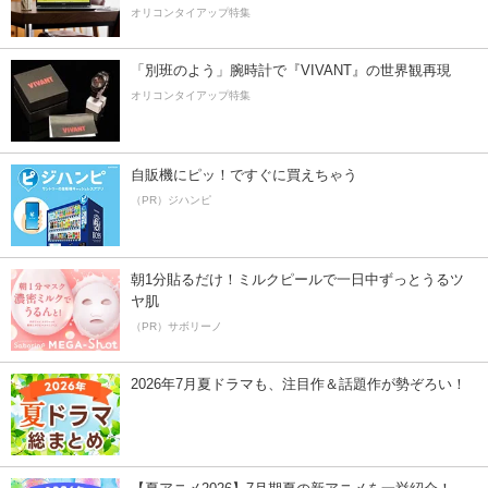
オリコンタイアップ特集
「別班のよう」腕時計で『VIVANT』の世界観再現
オリコンタイアップ特集
自販機にピッ！ですぐに買えちゃう
（PR）ジハンピ
朝1分貼るだけ！ミルクピールで一日中ずっとうるツ
ヤ肌
（PR）サボリーノ
2026年7月夏ドラマも、注目作＆話題作が勢ぞろい！