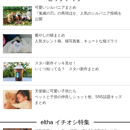
可愛いシルバニアまとめ
『鬼滅の刃』の再現ほか、人気のシルバニア投稿を
公開
癒やしの猫まとめ
人気タレント猫、猫写真集…キュートな猫ズラリ
スタバ新作イッキ見せ！
いくつ知ってる？ スタバ新作まとめ
天使級に可愛い子供たち
ペットと子供の仲良しショット他、SNS話題キッズ
まとめ
eltha イチオシ特集