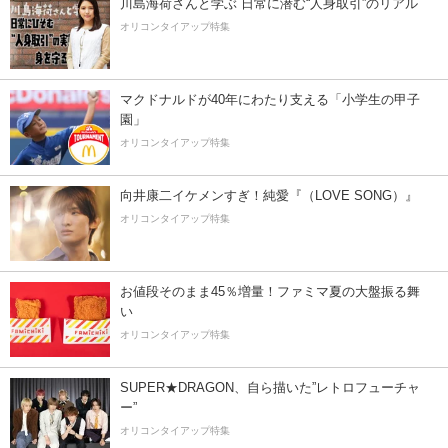
川島海荷さんと学ぶ 日常に潜む“人身取引”のリアル
オリコンタイアップ特集
マクドナルドが40年にわたり支える「小学生の甲子
園」
オリコンタイアップ特集
向井康二イケメンすぎ！純愛『（LOVE SONG）』
オリコンタイアップ特集
お値段そのまま45％増量！ファミマ夏の大盤振る舞
い
オリコンタイアップ特集
SUPER★DRAGON、自ら描いた”レトロフューチャ
ー”
オリコンタイアップ特集