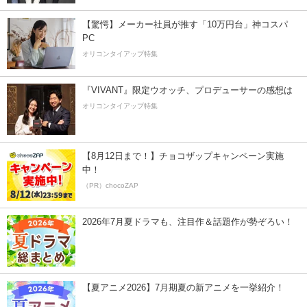
【驚愕】メーカー社員が推す「10万円台」神コスパ
PC
オリコンタイアップ特集
『VIVANT』限定ウオッチ、プロデューサーの感想は
オリコンタイアップ特集
【8月12日まで！】チョコザップキャンペーン実施
中！
（PR）chocoZAP
2026年7月夏ドラマも、注目作＆話題作が勢ぞろい！
【夏アニメ2026】7月期夏の新アニメを一挙紹介！