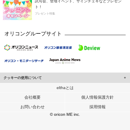
試写会、登壇イベント、サインチェキなどプレゼン
ト！
プレゼント特集
オリコングループサイト
クッキーの使用について
このサイトでは Cookie を使用して、ユーザーに合わせたコンテンツや広告の
elthaとは
表示、ソーシャル メディア機能の提供、広告の表示回数やクリック数の測定を
会社概要
個人情報保護方針
行っています。
また、ユーザーによるサイトの利用状況についても情報を収集し、ソーシャル
お問い合わせ
採用情報
メディアや広告配信、データ解析の各パートナーに提供しています。
各パートナーは、この情報とユーザーが各パートナーに提供した他の情報や、
© oricon ME inc.
ユーザーが各パートナーのサービスを使用したときに収集した他の情報を組み
合わせて使用することがあります。