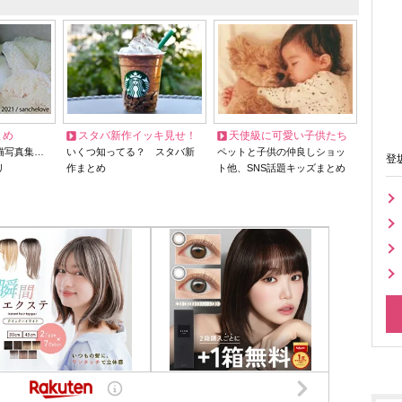
とめ
スタバ新作イッキ見せ！
天使級に可愛い子供たち
猫写真集…
いくつ知ってる？ スタバ新
ペットと子供の仲良しショッ
登
リ
作まとめ
ト他、SNS話題キッズまとめ