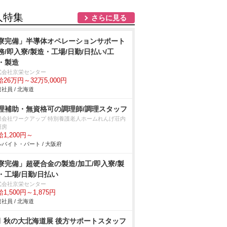
人特集
さらに見る
寮完備」半導体オペレーションサポート
務/即入寮/製造・工場/日勤/日払い/工
・製造
式会社京栄センター
26万円～32万5,000円
社員 / 北海道
理補助・無資格可の調理師/調理スタッフ
限会社ワークアップ 特別養護老人ホームれんげ荘内
厨房
1,200円～
バイト・パート / 大阪府
寮完備」超硬合金の製造/加工/即入寮/製
・工場/日勤/日払い
式会社京栄センター
1,500円～1,875円
社員 / 北海道
月 秋の大北海道展 後方サポートスタッフ