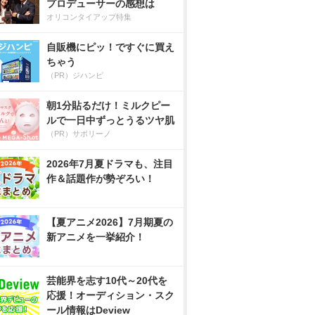
プロデューサーの感想は
オリコンタイアップ特集
自販機にピッ！ですぐに買え
ちゃう
（PR）ジハンピ
朝1分貼るだけ！ミルクピー
ルで一日中ずっとうるツヤ肌
（PR）サボリーノ
2026年7月夏ドラマも、注目
作＆話題作が勢ぞろい！
【夏アニメ2026】7月期夏の
新アニメを一挙紹介！
芸能界を志す10代～20代を
応援！オーディション・スク
ール情報はDeview