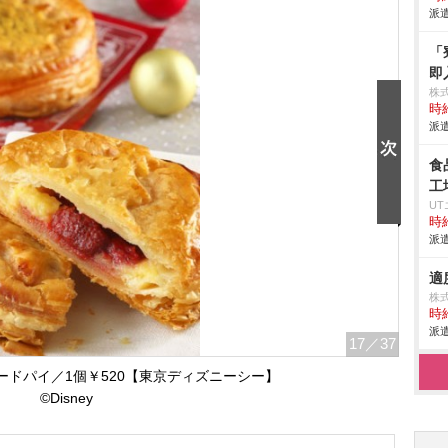
派遣
「
即
株
時給
派遣
食
工
U
時給
派遣
適
株
時給
派遣
17
／37
ードパイ／1個￥520【東京ディズニーシー】
©Disney