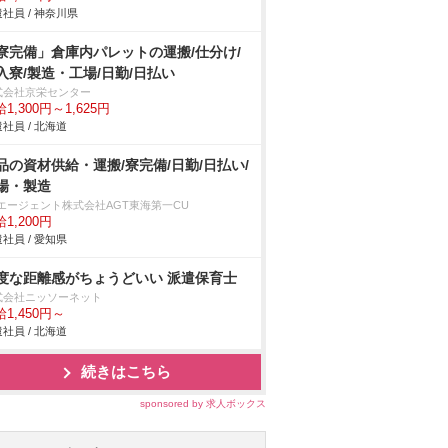
社員 / 神奈川県
寮完備」倉庫内パレットの運搬/仕分け/
入寮/製造・工場/日勤/日払い
式会社京栄センター
1,300円～1,625円
社員 / 北海道
品の資材供給・運搬/寮完備/日勤/日払い/
場・製造
Tエージェント株式会社AGT東海第一CU
1,200円
社員 / 愛知県
度な距離感がちょうどいい 派遣保育士
式会社ニッソーネット
1,450円～
社員 / 北海道
続きはこちら
sponsored by 求人ボックス