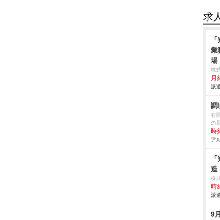
求
「
業
場
株
月給
派遣
調
有
の
時給
アル
「
造
株
時給
派遣
9