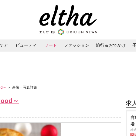
ケア
ビューティ
フード
ファッション
旅行＆おでかけ
ンケア
ダイエット・ボディケア
ヘアスタイル・ヘアアレンジ
ood～
＞ 画像・写真詳細
～Food～
求
自
場
株
時給