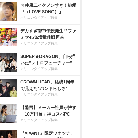
向井康二イケメンすぎ！純愛
『（LOVE SONG）』
オリコンタイアップ特集
デカすぎ都市伝説発生!?ファ
ミマ45％増量作戦再来
オリコンタイアップ特集
SUPER★DRAGON、自ら描
いた”レトロフューチャー”
オリコンタイアップ特集
CROWN HEAD、結成1周年
で見えた”バンドらしさ”
オリコンタイアップ特集
【驚愕】メーカー社員が推す
「10万円台」神コスパPC
オリコンタイアップ特集
『VIVANT』限定ウオッチ、