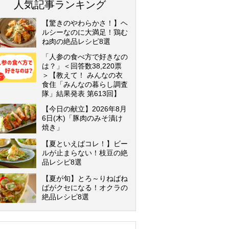
人気記事ランキング
【驚きのやわらかさ！】ヘ
ルシーなのに大満足！鶏む
ね肉の絶品レシピ8選
「人参の食べ方で好きなの
は？」＜回答数38,220票
＞【教えて！ みんなの衣
食住「みんなの暮らし調査
隊」結果発表 第613回】
【今日の献立】2026年8月
6日(木)「豚肉のみそ漬け
焼き」
【夏といえばコレ！】ビー
ルが止まらない！枝豆の絶
品レシピ8選
【夏が旬】とろ～りねばね
ばがクセになる！オクラの
絶品レシピ8選