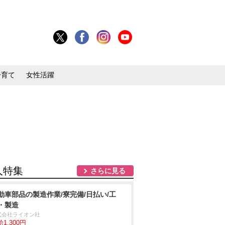
子育て
女性活躍
人特集
さらに見る
動車部品の製造作業/寮完備/日払い/工
・製造
式会社ライオン社
1,300円