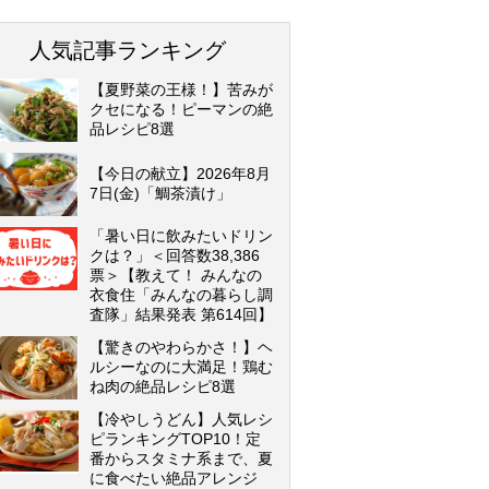
人気記事ランキング
【夏野菜の王様！】苦みが
クセになる！ピーマンの絶
品レシピ8選
【今日の献立】2026年8月
7日(金)「鯛茶漬け」
「暑い日に飲みたいドリン
クは？」＜回答数38,386
票＞【教えて！ みんなの
衣食住「みんなの暮らし調
査隊」結果発表 第614回】
【驚きのやわらかさ！】ヘ
ルシーなのに大満足！鶏む
ね肉の絶品レシピ8選
【冷やしうどん】人気レシ
ピランキングTOP10！定
番からスタミナ系まで、夏
に食べたい絶品アレンジ