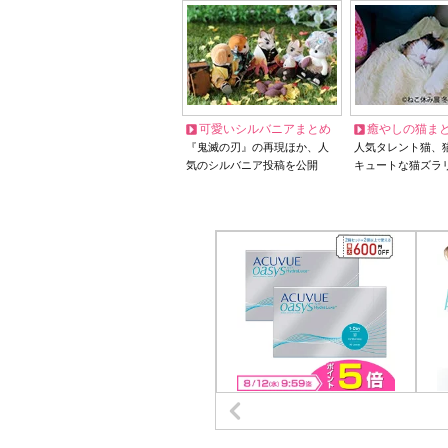
可愛いシルバニアまとめ
癒やしの猫ま
『鬼滅の刃』の再現ほか、人
人気タレント猫、
気のシルバニア投稿を公開
キュートな猫ズラ