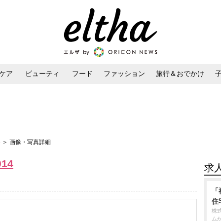
ケア
ビューティ
フード
ファッション
旅行＆おでかけ
ンケア
ダイエット・ボディケア
ヘアスタイル・ヘアアレンジ
4
＞ 画像・写真詳細
014
求
「
住
株
ム