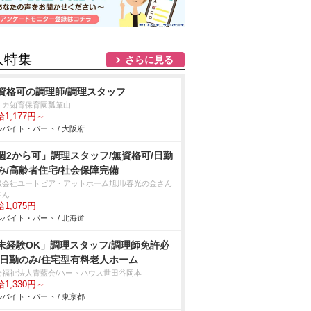
人特集
さらに見る
資格可の調理師/調理スタッフ
トカ知育保育園瓢箪山
1,177円～
バイト・パート / 大阪府
週2から可」調理スタッフ/無資格可/日勤
み/高齢者住宅/社会保障完備
限会社ユートピア・アットホーム旭川/春光の金さん
さん
1,075円
バイト・パート / 北海道
未経験OK」調理スタッフ/調理師免許必
/日勤のみ/住宅型有料老人ホーム
会福祉法人青藍会/ハートハウス世田谷岡本
1,330円～
バイト・パート / 東京都