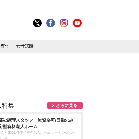
子育て
女性活躍
人特集
さらに見る
福祉調理スタッフ」無資格可/日勤のみ/
宅型有料老人ホーム
式会社S301/住宅型有料老人ホーム ナーシングホー
かりん