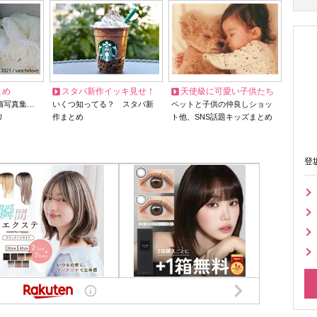
とめ
スタバ新作イッキ見せ！
天使級に可愛い子供たち
猫写真集…
いくつ知ってる？ スタバ新
ペットと子供の仲良しショッ
リ
作まとめ
ト他、SNS話題キッズまとめ
登