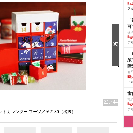
時給
アル
「
可
株
時給
アル
「
須
障
有
時給
アル
歯
亀
22
／44
時給
アル
ントカレンダー ブーツ／￥2130（税抜）