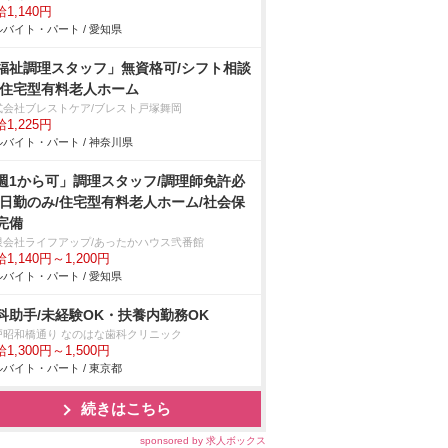
1,140円
バイト・パート / 愛知県
福祉調理スタッフ」無資格可/シフト相談
/住宅型有料老人ホーム
式会社ブレストケア/ブレスト戸塚舞岡
1,225円
バイト・パート / 神奈川県
週1から可」調理スタッフ/調理師免許必
/日勤のみ/住宅型有料老人ホーム/社会保
完備
限会社ライフアップ/あったかハウス弐番館
1,140円～1,200円
バイト・パート / 愛知県
科助手/未経験OK・扶養内勤務OK
戸昭和橋通り なのはな歯科クリニック
1,300円～1,500円
バイト・パート / 東京都
続きはこちら
sponsored by 求人ボックス