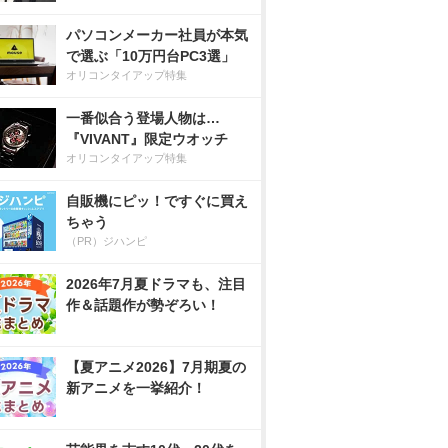
パソコンメーカー社員が本気
で選ぶ「10万円台PC3選」
オリコンタイアップ特集
一番似合う登場人物は…
『VIVANT』限定ウオッチ
オリコンタイアップ特集
自販機にピッ！ですぐに買え
ちゃう
（PR）ジハンピ
2026年7月夏ドラマも、注目
作＆話題作が勢ぞろい！
【夏アニメ2026】7月期夏の
新アニメを一挙紹介！