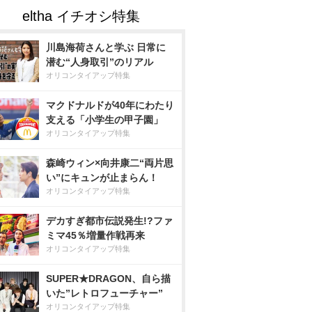
川島海荷さんと学ぶ 日常に
潜む“人身取引”のリアル
オリコンタイアップ特集
マクドナルドが40年にわたり
支える「小学生の甲子園」
オリコンタイアップ特集
森崎ウィン×向井康二“両片思
い”にキュンが止まらん！
オリコンタイアップ特集
デカすぎ都市伝説発生!?ファ
ミマ45％増量作戦再来
オリコンタイアップ特集
SUPER★DRAGON、自ら描
いた”レトロフューチャー”
オリコンタイアップ特集