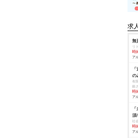
求
無
リ
時給
アル
「
の
有
銀
時給
アル
「
須
社
時給
アル