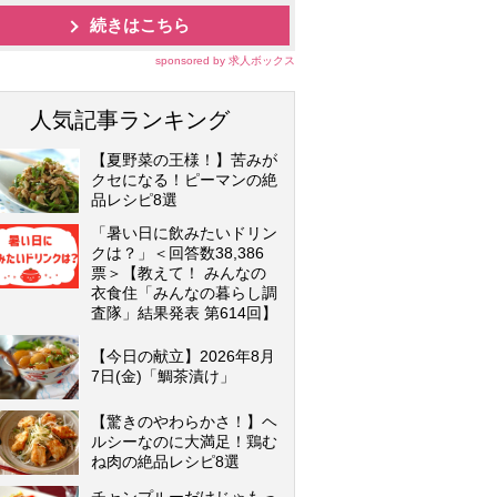
続きはこちら
sponsored by 求人ボックス
人気記事ランキング
【夏野菜の王様！】苦みが
クセになる！ピーマンの絶
品レシピ8選
「暑い日に飲みたいドリン
クは？」＜回答数38,386
票＞【教えて！ みんなの
衣食住「みんなの暮らし調
査隊」結果発表 第614回】
【今日の献立】2026年8月
7日(金)「鯛茶漬け」
【驚きのやわらかさ！】ヘ
ルシーなのに大満足！鶏む
ね肉の絶品レシピ8選