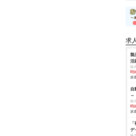
求
製
活
株
時給
派遣
自
～
株
時給
派遣
「
デ
株