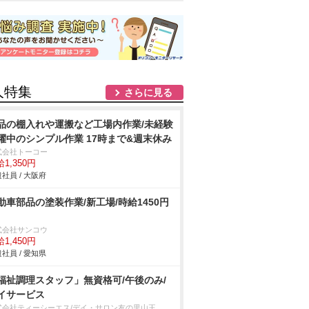
人特集
さらに見る
品の棚入れや運搬など工場内作業/未経験
躍中のシンプル作業 17時まで&週末休み
式会社トーコー
1,350円
社員 / 大阪府
動車部品の塗装作業/新工場/時給1450円
式会社サンコウ
1,450円
社員 / 愛知県
福祉調理スタッフ」無資格可/午後のみ/
イサービス
式会社ティーシーエス/デイ・サロン友の里山王