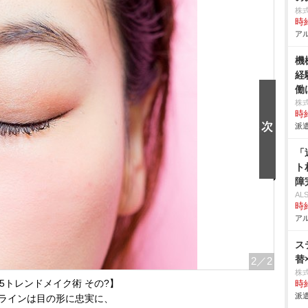
株
時給
アル
機
経
働
株
時給
派遣
「
ト
障
AL
時給
アル
ス
替
2
／2
株
15トレンドメイク術 その?】
時給
派遣
ラインは目の形に忠実に、