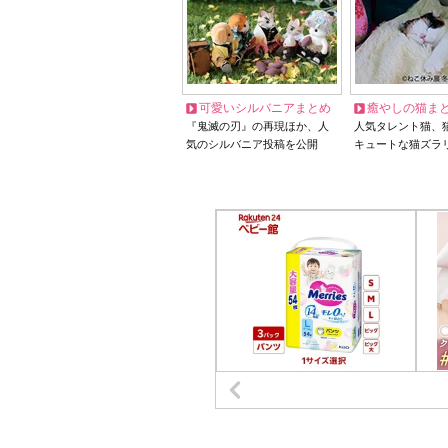
可愛いシルバニアまとめ
癒やしの猫ま
『鬼滅の刃』の再現ほか、人
人気タレント猫、
気のシルバニア投稿を公開
キュートな猫ズラ