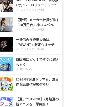
SUPER★DRAGON、自ら描
いた”レトロフューチャー”
オリコンタイアップ特集
【驚愕】メーカー社員が推す
「10万円台」神コスパPC
オリコンタイアップ特集
一番似合う登場人物は…
『VIVANT』限定ウオッチ
オリコンタイアップ特集
自販機にピッ！ですぐに買え
ちゃう
（PR）ジハンピ
2026年7月夏ドラマも、注目
作＆話題作が勢ぞろい！
【夏アニメ2026】7月期夏の
新アニメを一挙紹介！