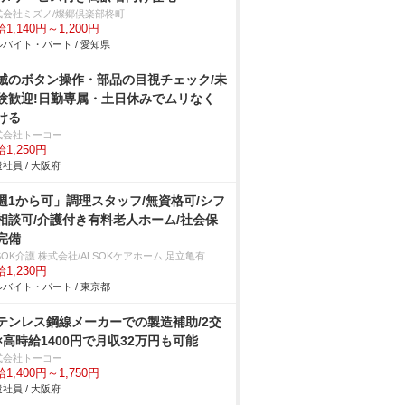
式会社ミズノ/燦郷倶楽部柊町
1,140円～1,200円
バイト・パート / 愛知県
械のボタン操作・部品の目視チェック/未
験歓迎!日勤専属・土日休みでムリなく
ける
式会社トーコー
1,250円
社員 / 大阪府
週1から可」調理スタッフ/無資格可/シフ
相談可/介護付き有料老人ホーム/社会保
完備
SOK介護 株式会社/ALSOKケアホーム 足立亀有
1,230円
バイト・パート / 東京都
テンレス鋼線メーカーでの製造補助/2交
×高時給1400円で月収32万円も可能
式会社トーコー
1,400円～1,750円
社員 / 大阪府