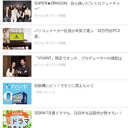
SUPER★DRAGON、自ら描いた”レトロフューチャ
ー”
オリコンタイアップ特集
パソコンメーカー社員が本気で選ぶ「10万円台PC3
選」
オリコンタイアップ特集
『VIVANT』限定ウオッチ、プロデューサーの感想は
オリコンタイアップ特集
自販機にピッ！ですぐに買えちゃう
（PR）ジハンピ
2026年7月夏ドラマも、注目作＆話題作が勢ぞろい！