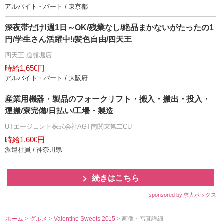
アルバイト・パート / 東京都
深夜帯だけ!週1日～OK/残業なし/絶品まかないがたったの1
円/学生さん活躍中!/髪色自由/四天王
四天王 道頓堀店
時給1,650円
アルバイト・パート / 大阪府
産業用機器・製品のフォークリフト・搬入・搬出・投入・
運搬/寮完備/日払い/工場・製造
UTエージェント株式会社AGT南関東第二CU
時給1,600円
派遣社員 / 神奈川県
続きはこちら
sponsored by 求人ボックス
ホーム
>
グルメ
>
Valentine Sweets 2015
> 画像・写真詳細