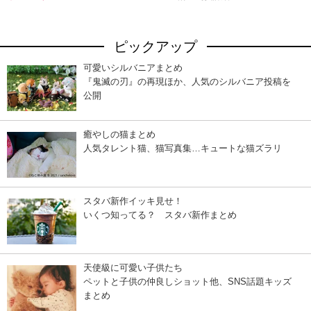
ピックアップ
可愛いシルバニアまとめ
『鬼滅の刃』の再現ほか、人気のシルバニア投稿を
公開
癒やしの猫まとめ
人気タレント猫、猫写真集…キュートな猫ズラリ
スタバ新作イッキ見せ！
いくつ知ってる？ スタバ新作まとめ
天使級に可愛い子供たち
ペットと子供の仲良しショット他、SNS話題キッズ
まとめ