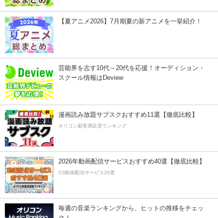
【夏アニメ2026】7月期夏の新アニメを一挙紹介！
芸能界を志す10代～20代を応援！オーディション・
スクール情報はDeview
漫画読み放題サブスクおすすめ11選【徹底比較】
オリコン顧客満足度ランキング
2026年動画配信サービスおすすめ40選【徹底比較】
CS動画配信サービス20選
毎週の音楽ランキングから、ヒットの推移をチェッ
ク！