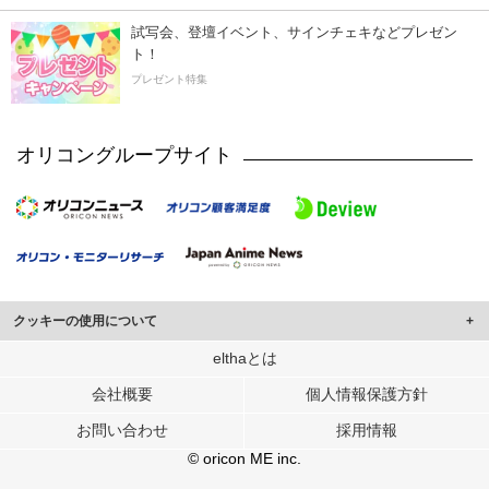
試写会、登壇イベント、サインチェキなどプレゼン
ト！
プレゼント特集
オリコングループサイト
クッキーの使用について
このサイトでは Cookie を使用して、ユーザーに合わせたコンテンツや広告の
elthaとは
表示、ソーシャル メディア機能の提供、広告の表示回数やクリック数の測定を
会社概要
個人情報保護方針
行っています。
また、ユーザーによるサイトの利用状況についても情報を収集し、ソーシャル
お問い合わせ
採用情報
メディアや広告配信、データ解析の各パートナーに提供しています。
各パートナーは、この情報とユーザーが各パートナーに提供した他の情報や、
© oricon ME inc.
ユーザーが各パートナーのサービスを使用したときに収集した他の情報を組み
合わせて使用することがあります。