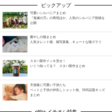
ピックアップ
可愛いシルバニアまとめ
『鬼滅の刃』の再現ほか、人気のシルバニア投稿を
公開
癒やしの猫まとめ
人気タレント猫、猫写真集…キュートな猫ズラリ
スタバ新作イッキ見せ！
いくつ知ってる？ スタバ新作まとめ
天使級に可愛い子供たち
ペットと子供の仲良しショット他、SNS話題キッズ
まとめ
eltha イチオシ特集