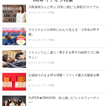
川島海荷さんと学ぶ 日常に潜む“人身取引”のリアル
オリコンタイアップ特集
マクドナルドが40年にわたり支える「小学生の甲子
園」
オリコンタイアップ特集
イケメンてんこ盛り！尊すぎる男子の純情ラブに胸
キュン
オリコンタイアップ特集
お値段そのまま45％増量！ファミマ夏の大盤振る舞
い
オリコンタイアップ特集
SUPER★DRAGON、自ら描いた”レトロフューチャ
ー”