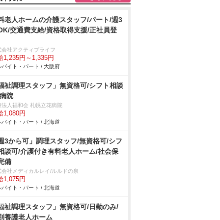
料老人ホームの介護スタッフ/パート/週3
OK/交通費支給/資格取得支援/正社員登
式会社アクティブライフ
1,235円～1,335円
バイト・パート / 大阪府
福祉調理スタッフ」無資格可/シフト相談
/病院
療法人福和会 札幌立花病院
1,080円
バイト・パート / 北海道
週3から可」調理スタッフ/無資格可/シフ
相談可/介護付き有料老人ホーム/社会保
完備
式会社メディカルレイ/ルルドの泉
1,075円
バイト・パート / 北海道
福祉調理スタッフ」無資格可/日勤のみ/
別養護老人ホーム