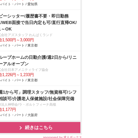
バイト・パート / 愛知県
ビーシッター/履歴書不要・即日勤務
K/WEB面接で当日内定も可/直行直帰OK/
1～OK
式会社アズスタッフ わんぱくランド
1,500円～3,000円
バイト・パート / 東京都
ループホームの日勤介護/週2日から/リニ
ーアルオープン
式会社日本アメニティライフ協会
1,226円～1,233円
バイト・パート / 東京都
週1から可」調理スタッフ/無資格可/シフ
相談可/介護老人保健施設/社会保障完備
療法人神明会/ラ・ポルトフィーナ高槻
1,177円
バイト・パート / 大阪府
続きはこちら
sponsored by 求人ボックス