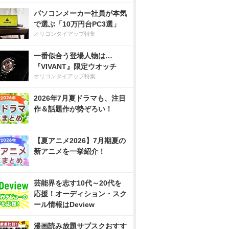
パソコンメーカー社員が本気
で選ぶ「10万円台PC3選」
オリコンタイアップ特集
一番似合う登場人物は…
『VIVANT』限定ウオッチ
オリコンタイアップ特集
2026年7月夏ドラマも、注目
作＆話題作が勢ぞろい！
【夏アニメ2026】7月期夏の
新アニメを一挙紹介！
芸能界を志す10代～20代を
応援！オーディション・スク
ール情報はDeview
漫画読み放題サブスクおすす