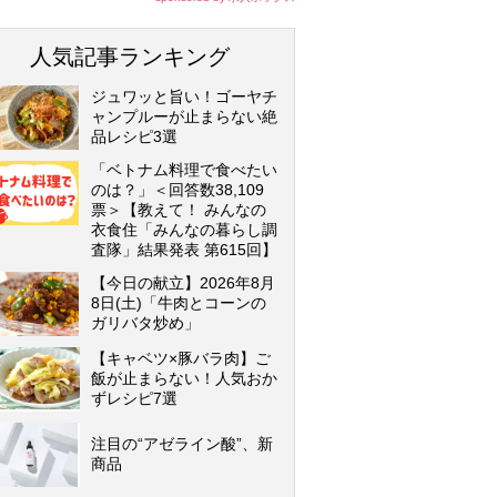
人気記事ランキング
ジュワッと旨い！ゴーヤチ
ャンプルーが止まらない絶
品レシピ3選
「ベトナム料理で食べたい
のは？」＜回答数38,109
票＞【教えて！ みんなの
衣食住「みんなの暮らし調
査隊」結果発表 第615回】
【今日の献立】2026年8月
8日(土)「牛肉とコーンの
ガリバタ炒め」
【キャベツ×豚バラ肉】ご
飯が止まらない！人気おか
ずレシピ7選
注目の“アゼライン酸”、新
商品