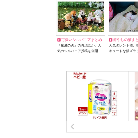
可愛いシルバニアまとめ
癒やしの猫ま
『鬼滅の刃』の再現ほか、人
人気タレント猫、
気のシルバニア投稿を公開
キュートな猫ズラ