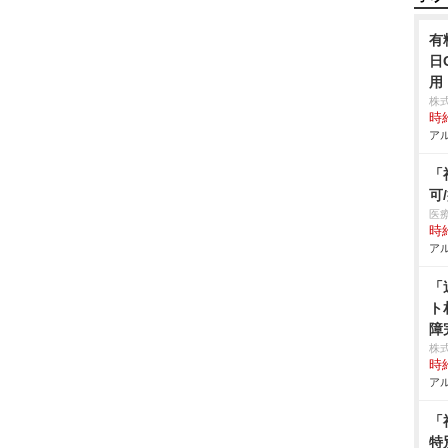
有
日
用
株
時給
アル
「
可
医
時給
アル
「
ト
障
株
時給
アル
「
特