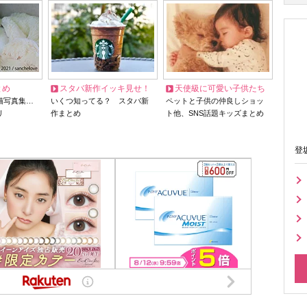
とめ
スタバ新作イッキ見せ！
天使級に可愛い子供たち
猫写真集…
いくつ知ってる？ スタバ新
ペットと子供の仲良しショッ
リ
作まとめ
ト他、SNS話題キッズまとめ
登