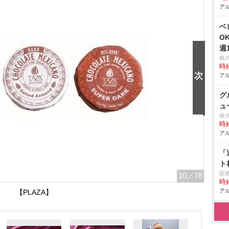
アル
ベ
O
週
株
時給
アル
グ
ュ
株
時給
アル
「
ト
医
10
／78
時給
アル
【PLAZA】