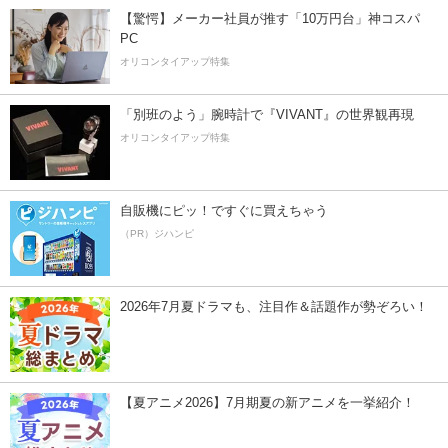
【驚愕】メーカー社員が推す「10万円台」神コスパ
PC
オリコンタイアップ特集
「別班のよう」腕時計で『VIVANT』の世界観再現
オリコンタイアップ特集
自販機にピッ！ですぐに買えちゃう
（PR）ジハンピ
2026年7月夏ドラマも、注目作＆話題作が勢ぞろい！
【夏アニメ2026】7月期夏の新アニメを一挙紹介！