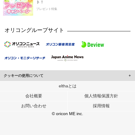
ト！
プレゼント特集
オリコングループサイト
クッキーの使用について
このサイトでは Cookie を使用して、ユーザーに合わせたコンテンツや広告の
elthaとは
表示、ソーシャル メディア機能の提供、広告の表示回数やクリック数の測定を
会社概要
個人情報保護方針
行っています。
また、ユーザーによるサイトの利用状況についても情報を収集し、ソーシャル
お問い合わせ
採用情報
メディアや広告配信、データ解析の各パートナーに提供しています。
各パートナーは、この情報とユーザーが各パートナーに提供した他の情報や、
© oricon ME inc.
ユーザーが各パートナーのサービスを使用したときに収集した他の情報を組み
合わせて使用することがあります。