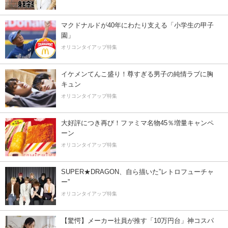
マクドナルドが40年にわたり支える「小学生の甲子
園」
オリコンタイアップ特集
イケメンてんこ盛り！尊すぎる男子の純情ラブに胸
キュン
オリコンタイアップ特集
大好評につき再び！ファミマ名物45％増量キャンペ
ーン
オリコンタイアップ特集
SUPER★DRAGON、自ら描いた”レトロフューチャ
ー”
オリコンタイアップ特集
【驚愕】メーカー社員が推す「10万円台」神コスパ