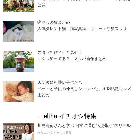
公開
癒やしの猫まとめ
人気タレント猫、猫写真集…キュートな猫ズラリ
スタバ新作イッキ見せ！
いくつ知ってる？ スタバ新作まとめ
天使級に可愛い子供たち
ペットと子供の仲良しショット他、SNS話題キッズ
まとめ
eltha イチオシ特集
川島海荷さんと学ぶ 日常に潜む“人身取引”のリアル
オリコンタイアップ特集