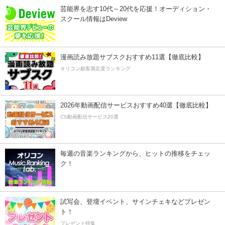
芸能界を志す10代～20代を応援！オーディション・
スクール情報はDeview
漫画読み放題サブスクおすすめ11選【徹底比較】
オリコン顧客満足度ランキング
2026年動画配信サービスおすすめ40選【徹底比較】
CS動画配信サービス20選
毎週の音楽ランキングから、ヒットの推移をチェッ
ク！
試写会、登壇イベント、サインチェキなどプレゼン
ト！
プレゼント特集