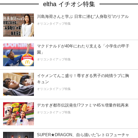
eltha イチオシ特集
川島海荷さんと学ぶ 日常に潜む“人身取引”のリアル
オリコンタイアップ特集
マクドナルドが40年にわたり支える「小学生の甲子
園」
オリコンタイアップ特集
イケメンてんこ盛り！尊すぎる男子の純情ラブに胸
キュン
オリコンタイアップ特集
デカすぎ都市伝説発生!?ファミマ45％増量作戦再来
オリコンタイアップ特集
SUPER★DRAGON、自ら描いた”レトロフューチャ