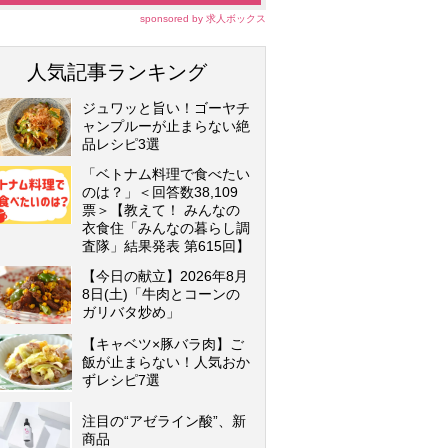
sponsored by 求人ボックス
人気記事ランキング
ジュワッと旨い！ゴーヤチ
ャンプルーが止まらない絶
品レシピ3選
「ベトナム料理で食べたい
のは？」＜回答数38,109
票＞【教えて！ みんなの
衣食住「みんなの暮らし調
査隊」結果発表 第615回】
【今日の献立】2026年8月
8日(土)「牛肉とコーンの
ガリバタ炒め」
【キャベツ×豚バラ肉】ご
飯が止まらない！人気おか
ずレシピ7選
注目の“アゼライン酸”、新
商品