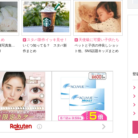
とめ
スタバ新作イッキ見せ！
天使級に可愛い子供たち
猫写真集…
いくつ知ってる？ スタバ新
ペットと子供の仲良しショッ
リ
作まとめ
ト他、SNS話題キッズまとめ
登