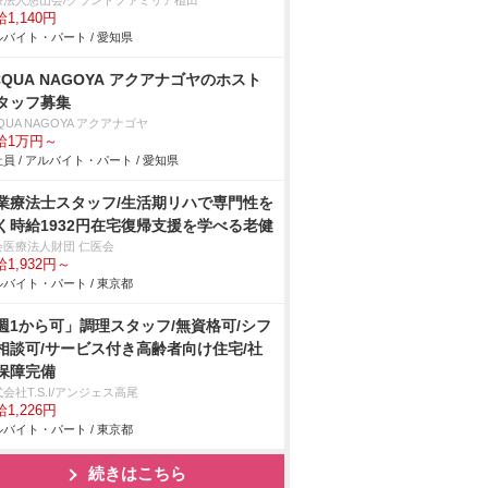
療法人悠山会/グランドファミリア植田
1,140円
バイト・パート / 愛知県
CQUA NAGOYA アクアナゴヤのホスト
タッフ募集
QUA NAGOYA アクアナゴヤ
給1万円～
員 / アルバイト・パート / 愛知県
業療法士スタッフ/生活期リハで専門性を
く時給1932円在宅復帰支援を学べる老健
会医療法人財団 仁医会
1,932円～
バイト・パート / 東京都
週1から可」調理スタッフ/無資格可/シフ
相談可/サービス付き高齢者向け住宅/社
保障完備
会社T.S.I/アンジェス高尾
1,226円
バイト・パート / 東京都
続きはこちら