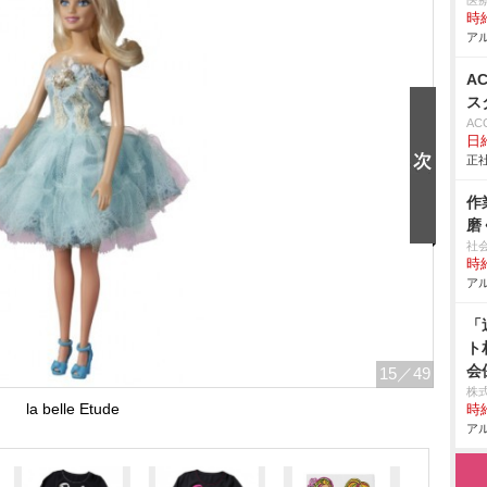
医
時給
アル
A
ス
AC
日
正社
作
磨
社
時給
アル
「
ト
会
15
／49
株式
la belle Etude
時給
アル