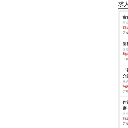
求
歯
医
時給
アル
歯
医
時給
アル
「
介
株
時給
アル
作
磨
社
時給
アル