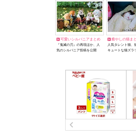
可愛いシルバニアまとめ
癒やしの猫ま
『鬼滅の刃』の再現ほか、人
人気タレント猫、
気のシルバニア投稿を公開
キュートな猫ズラ