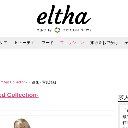
ケア
ビューティ
フード
ファッション
旅行＆おでかけ
ンケア
ダイエット・ボディケア
ヘアスタイル・ヘアアレンジ
mited Collection-
＞ 画像・写真詳細
d Collection-
求
「
須
住