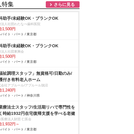
人特集
さらに見る
科助手/未経験OK・ブランクOK
療法人社団わたなべ歯科医院
1,500円
バイト・パート / 東京都
科助手/未経験OK・ブランクOK
療法人社団東興会
1,500円
バイト・パート / 東京都
福祉調理スタッフ」無資格可/日勤のみ/
護付き有料老人ホーム
式会社アプルール/アプルール鵠沼
1,240円
バイト・パート / 神奈川県
業療法士スタッフ/生活期リハで専門性を
く時給1932円在宅復帰支援を学べる老健
会医療法人財団 仁医会
1,932円～
バイト・パート / 東京都