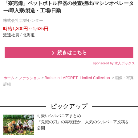
「寮完備」ペットボトル容器の検査/搬出/マシンオペレータ
ー/即入寮/製造・工場/日勤
株式会社京栄センター
時給1,300円～1,625円
派遣社員 / 北海道
続きはこちら
sponsored by 求人ボックス
ホーム
>
ファッション
>
Barbie in LAFORET -Limited Collection-
> 画像・写真
詳細
ピックアップ
可愛いシルバニアまとめ
『鬼滅の刃』の再現ほか、人気のシルバニア投稿を
公開