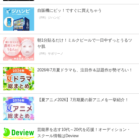
自販機にピッ！ですぐに買えちゃう
（PR）ジハンピ
朝1分貼るだけ！ミルクピールで一日中ずっとうるツ
ヤ肌
（PR）サボリーノ
2026年7月夏ドラマも、注目作＆話題作が勢ぞろい！
【夏アニメ2026】7月期夏の新アニメを一挙紹介！
芸能界を志す10代～20代を応援！オーディション・
スクール情報はDeview