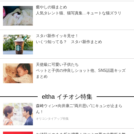
癒やしの猫まとめ
人気タレント猫、猫写真集…キュートな猫ズラリ
スタバ新作イッキ見せ！
いくつ知ってる？ スタバ新作まとめ
天使級に可愛い子供たち
ペットと子供の仲良しショット他、SNS話題キッズ
まとめ
eltha イチオシ特集
森崎ウィン×向井康二“両片思い”にキュンが止まら
ん！
オリコンタイアップ特集