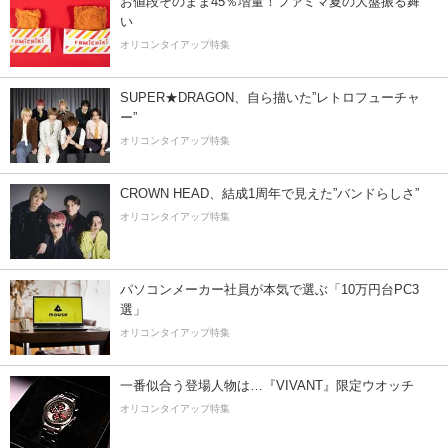
お値段そのまま45％増量！ファミマ夏の大盤振る舞
い
オリコンタイアップ特集
SUPER★DRAGON、自ら描いた”レトロフューチャ
ー”
オリコンタイアップ特集
CROWN HEAD、結成1周年で見えた”バンドらしさ”
オリコンタイアップ特集
パソコンメーカー社員が本気で選ぶ「10万円台PC3
選」
オリコンタイアップ特集
一番似合う登場人物は…『VIVANT』限定ウオッチ
オリコンタイアップ特集