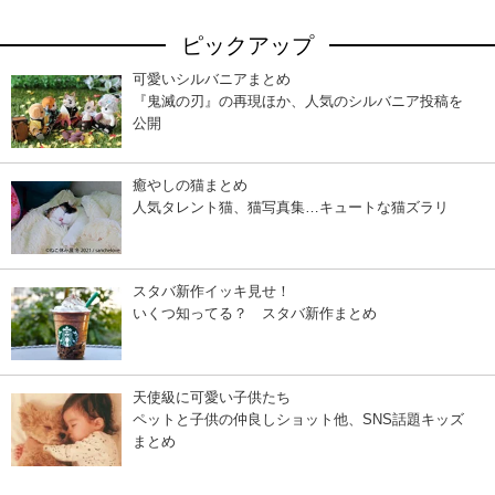
ピックアップ
可愛いシルバニアまとめ
『鬼滅の刃』の再現ほか、人気のシルバニア投稿を
公開
癒やしの猫まとめ
人気タレント猫、猫写真集…キュートな猫ズラリ
スタバ新作イッキ見せ！
いくつ知ってる？ スタバ新作まとめ
天使級に可愛い子供たち
ペットと子供の仲良しショット他、SNS話題キッズ
まとめ