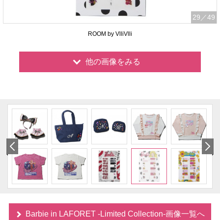
29
／49
ROOM by VlliVlli
他の画像をみる
Barbie in LAFORET -Limited Collection-画像一覧へ