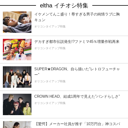
eltha イチオシ特集
イケメンてんこ盛り！尊すぎる男子の純情ラブに胸
キュン
オリコンタイアップ特集
デカすぎ都市伝説発生!?ファミマ45％増量作戦再来
オリコンタイアップ特集
SUPER★DRAGON、自ら描いた”レトロフューチャ
ー”
オリコンタイアップ特集
CROWN HEAD、結成1周年で見えた”バンドらしさ”
オリコンタイアップ特集
【驚愕】メーカー社員が推す「10万円台」神コスパ