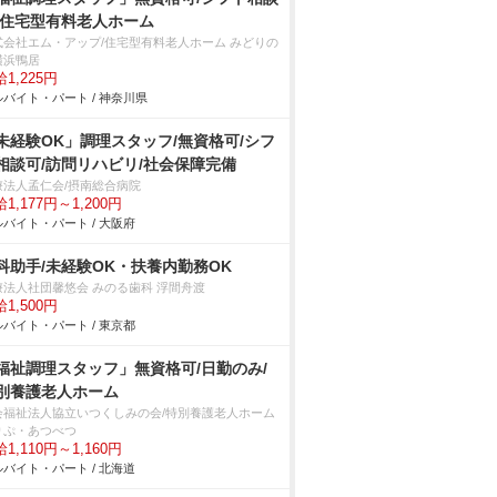
/住宅型有料老人ホーム
式会社エム・アップ/住宅型有料老人ホーム みどりの
横浜鴨居
1,225円
バイト・パート / 神奈川県
未経験OK」調理スタッフ/無資格可/シフ
相談可/訪問リハビリ/社会保障完備
療法人孟仁会/摂南総合病院
1,177円～1,200円
バイト・パート / 大阪府
科助手/未経験OK・扶養内勤務OK
療法人社団馨悠会 みのる歯科 浮間舟渡
1,500円
バイト・パート / 東京都
福祉調理スタッフ」無資格可/日勤のみ/
別養護老人ホーム
会福祉法人協立いつくしみの会/特別養護老人ホーム
りぷ・あつべつ
1,110円～1,160円
バイト・パート / 北海道