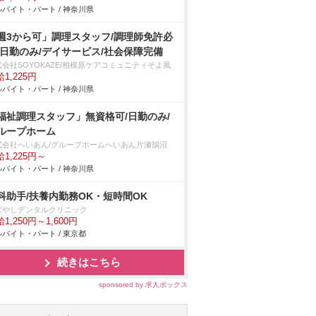
バイト・パート / 神奈川県
週3から可」調理スタッフ/調理師免許必
/日勤のみ/デイサービス/社会保障完備
式会社SOYOKAZE/相模原ケアコミュニティそよ風
1,225円
バイト・パート / 神奈川県
福祉調理スタッフ」無資格可/日勤のみ/
ループホーム
式会社へいあん/グループホームへいあん片瀬鵠沼
1,225円～
バイト・パート / 神奈川県
科助手/扶養内勤務OK・短時間OK
ばやしデンタルクリニック
1,250円～1,600円
バイト・パート / 東京都
続きはこちら
sponsored by 求人ボックス