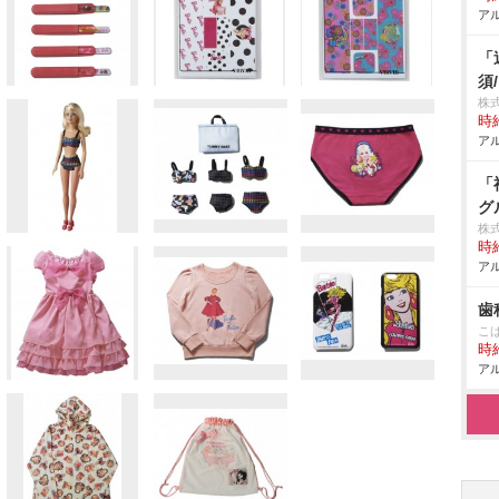
アル
「
須
株
時給
アル
「
グ
株
時給
アル
歯
こ
時給
アル