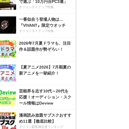
で選ぶ「10万円台PC3選」
オリコンタイアップ特集
一番似合う登場人物は…
『VIVANT』限定ウオッチ
オリコンタイアップ特集
2026年7月夏ドラマも、注目
作＆話題作が勢ぞろい！
【夏アニメ2026】7月期夏の
新アニメを一挙紹介！
芸能界を志す10代～20代を
応援！オーディション・スク
ール情報はDeview
漫画読み放題サブスクおすす
め11選【徹底比較】
オリコン顧客満足度ランキング