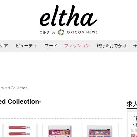
ケア
ビューティ
フード
ファッション
旅行＆おでかけ
ンケア
ダイエット・ボディケア
ヘアスタイル・ヘアアレンジ
mited Collection-
d Collection-
求
「
ト
医
時給