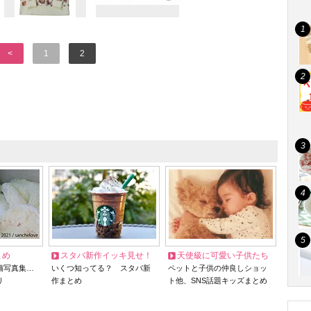
<
1
2
とめ
スタバ新作イッキ見せ！
天使級に可愛い子供たち
猫写真集…
いくつ知ってる？ スタバ新
ペットと子供の仲良しショッ
リ
作まとめ
ト他、SNS話題キッズまとめ