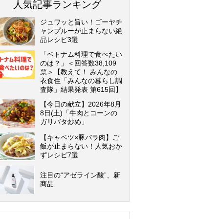
人気記事ランキング
ジュワッと旨い！ゴーヤチ
ャンプルーが止まらない絶
品レシピ3選
「ベトナム料理で食べたい
のは？」＜回答数38,109
票＞【教えて！ みんなの
衣食住「みんなの暮らし調
査隊」結果発表 第615回】
【今日の献立】2026年8月
8日(土)「牛肉とコーンの
ガリバタ炒め」
【キャベツ×豚バラ肉】ご
飯が止まらない！人気おか
ずレシピ7選
注目の“アゼライン酸”、新
商品