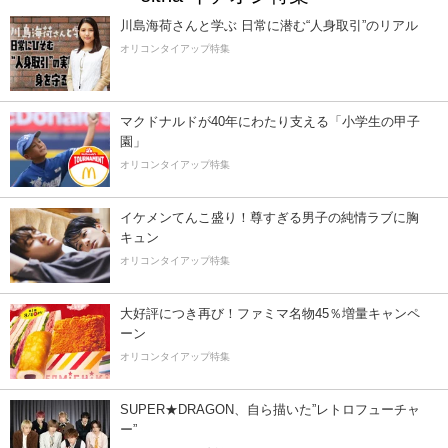
川島海荷さんと学ぶ 日常に潜む“人身取引”のリアル
オリコンタイアップ特集
マクドナルドが40年にわたり支える「小学生の甲子
園」
オリコンタイアップ特集
イケメンてんこ盛り！尊すぎる男子の純情ラブに胸
キュン
オリコンタイアップ特集
大好評につき再び！ファミマ名物45％増量キャンペ
ーン
オリコンタイアップ特集
SUPER★DRAGON、自ら描いた”レトロフューチャ
ー”