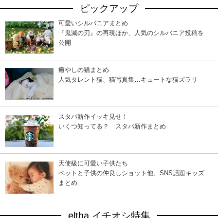
ピックアップ
可愛いシルバニアまとめ
『鬼滅の刃』の再現ほか、人気のシルバニア投稿を
公開
癒やしの猫まとめ
人気タレント猫、猫写真集…キュートな猫ズラリ
スタバ新作イッキ見せ！
いくつ知ってる？ スタバ新作まとめ
天使級に可愛い子供たち
ペットと子供の仲良しショット他、SNS話題キッズ
まとめ
eltha イチオシ特集