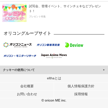
試写会、登壇イベント、サインチェキなどプレゼン
ト！
プレゼント特集
オリコングループサイト
クッキーの使用について
このサイトでは Cookie を使用して、ユーザーに合わせたコンテンツや広告の
elthaとは
表示、ソーシャル メディア機能の提供、広告の表示回数やクリック数の測定を
会社概要
個人情報保護方針
行っています。
また、ユーザーによるサイトの利用状況についても情報を収集し、ソーシャル
お問い合わせ
採用情報
メディアや広告配信、データ解析の各パートナーに提供しています。
各パートナーは、この情報とユーザーが各パートナーに提供した他の情報や、
© oricon ME inc.
ユーザーが各パートナーのサービスを使用したときに収集した他の情報を組み
合わせて使用することがあります。