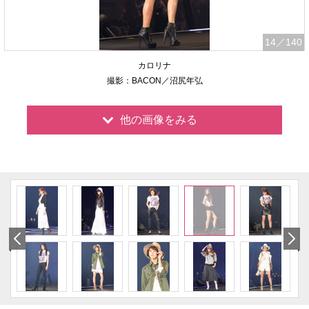
14
／140
カロリナ
撮影：BACON／沼尻年弘
他の画像をみる