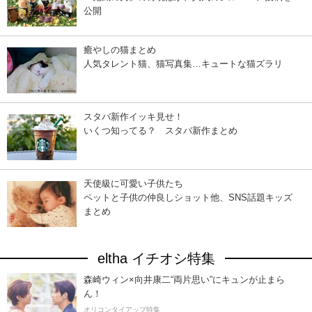
公開
癒やしの猫まとめ
人気タレント猫、猫写真集…キュートな猫ズラリ
スタバ新作イッキ見せ！
いくつ知ってる？ スタバ新作まとめ
天使級に可愛い子供たち
ペットと子供の仲良しショット他、SNS話題キッズ
まとめ
eltha イチオシ特集
森崎ウィン×向井康二“両片思い”にキュンが止まら
ん！
オリコンタイアップ特集