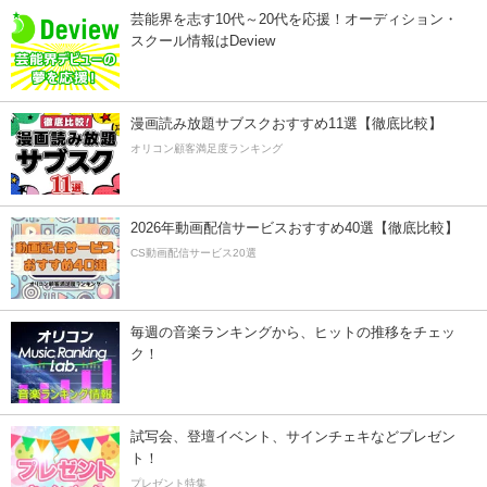
芸能界を志す10代～20代を応援！オーディション・
スクール情報はDeview
漫画読み放題サブスクおすすめ11選【徹底比較】
オリコン顧客満足度ランキング
2026年動画配信サービスおすすめ40選【徹底比較】
CS動画配信サービス20選
毎週の音楽ランキングから、ヒットの推移をチェッ
ク！
試写会、登壇イベント、サインチェキなどプレゼン
ト！
プレゼント特集