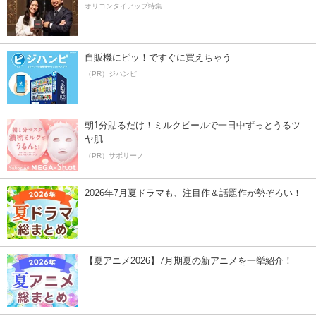
オリコンタイアップ特集
自販機にピッ！ですぐに買えちゃう
（PR）ジハンピ
朝1分貼るだけ！ミルクピールで一日中ずっとうるツ
ヤ肌
（PR）サボリーノ
2026年7月夏ドラマも、注目作＆話題作が勢ぞろい！
【夏アニメ2026】7月期夏の新アニメを一挙紹介！