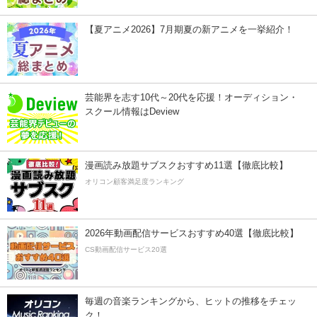
【夏アニメ2026】7月期夏の新アニメを一挙紹介！
芸能界を志す10代～20代を応援！オーディション・
スクール情報はDeview
漫画読み放題サブスクおすすめ11選【徹底比較】
オリコン顧客満足度ランキング
2026年動画配信サービスおすすめ40選【徹底比較】
CS動画配信サービス20選
毎週の音楽ランキングから、ヒットの推移をチェッ
ク！