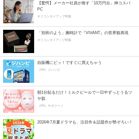
【驚愕】メーカー社員が推す「10万円台」神コスパ
PC
オリコンタイアップ特集
「別班のよう」腕時計で『VIVANT』の世界観再現
オリコンタイアップ特集
自販機にピッ！ですぐに買えちゃう
（PR）ジハンピ
朝1分貼るだけ！ミルクピールで一日中ずっとうるツ
ヤ肌
（PR）サボリーノ
2026年7月夏ドラマも、注目作＆話題作が勢ぞろい！