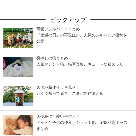
ピックアップ
可愛いシルバニアまとめ
『鬼滅の刃』の再現ほか、人気のシルバニア投稿を
公開
癒やしの猫まとめ
人気タレント猫、猫写真集…キュートな猫ズラリ
スタバ新作イッキ見せ！
いくつ知ってる？ スタバ新作まとめ
天使級に可愛い子供たち
ペットと子供の仲良しショット他、SNS話題キッズ
まとめ