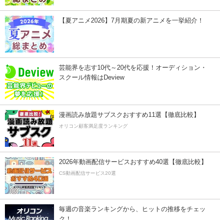
【夏アニメ2026】7月期夏の新アニメを一挙紹介！
芸能界を志す10代～20代を応援！オーディション・
スクール情報はDeview
漫画読み放題サブスクおすすめ11選【徹底比較】
オリコン顧客満足度ランキング
2026年動画配信サービスおすすめ40選【徹底比較】
CS動画配信サービス20選
毎週の音楽ランキングから、ヒットの推移をチェッ
ク！