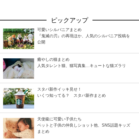
ピックアップ
可愛いシルバニアまとめ
『鬼滅の刃』の再現ほか、人気のシルバニア投稿を
公開
癒やしの猫まとめ
人気タレント猫、猫写真集…キュートな猫ズラリ
スタバ新作イッキ見せ！
いくつ知ってる？ スタバ新作まとめ
天使級に可愛い子供たち
ペットと子供の仲良しショット他、SNS話題キッズ
まとめ