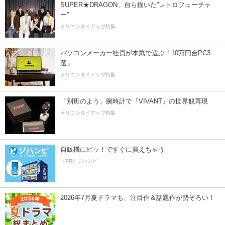
SUPER★DRAGON、自ら描いた”レトロフューチャ
ー”
オリコンタイアップ特集
パソコンメーカー社員が本気で選ぶ「10万円台PC3
選」
オリコンタイアップ特集
「別班のよう」腕時計で『VIVANT』の世界観再現
オリコンタイアップ特集
自販機にピッ！ですぐに買えちゃう
（PR）ジハンピ
2026年7月夏ドラマも、注目作＆話題作が勢ぞろい！