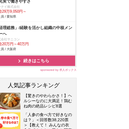
充実で働きやすさ
ンナイ株式会社
29万9,050円～
員 / 愛知県
経理総務」/経験を活かし組織の中核メン
ーへ
式会社サニコン
給20万円～40万円
員 / 大阪府
続きはこちら
sponsored by 求人ボックス
人気記事ランキング
【驚きのやわらかさ！】ヘ
ルシーなのに大満足！鶏む
ね肉の絶品レシピ8選
「人参の食べ方で好きなの
は？」＜回答数38,220票
＞【教えて！ みんなの衣