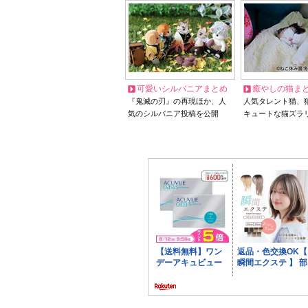
可愛いシルバニアまとめ
癒やしの猫ま
『鬼滅の刃』の再現ほか、人
人気タレント猫、
気のシルバニア投稿を公開
キュートな猫ズラ