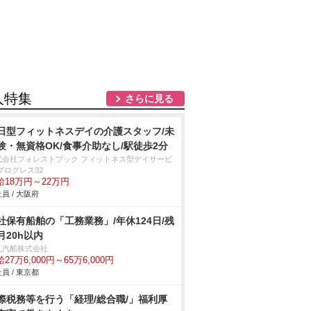
人特集
さらに見る
日型フィットネスデイの介護スタッフ/未
験・無資格OK/食事介助なし/駅徒歩2分
式会社フォレストブック フィットネス型デイサービ
プログレス32
給18万円～22万円
員 / 大阪府
社保有船舶の「工務業務」/年休124日/残
月20h以内
丸汽船株式会社
27万6,000円～65万6,000円
員 / 東京都
際税務等を行う「経理/総合職/」福利厚