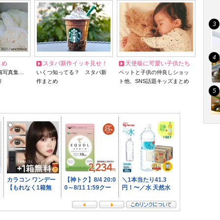
とめ
スタバ新作イッキ見せ！
天使級に可愛い子供たち
猫写真集…
いくつ知ってる？ スタバ新
ペットと子供の仲良しショッ
リ
作まとめ
ト他、SNS話題キッズまとめ