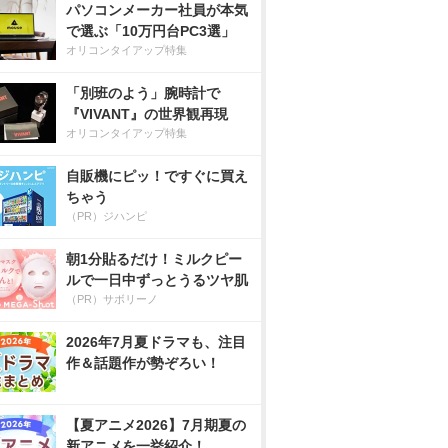
パソコンメーカー社員が本気
で選ぶ「10万円台PC3選」
オリコンタイアップ特集
「別班のよう」腕時計で
『VIVANT』の世界観再現
オリコンタイアップ特集
自販機にピッ！ですぐに買え
ちゃう
（PR）ジハンピ
朝1分貼るだけ！ミルクピー
ルで一日中ずっとうるツヤ肌
（PR）サボリーノ
2026年7月夏ドラマも、注目
作＆話題作が勢ぞろい！
【夏アニメ2026】7月期夏の
新アニメを一挙紹介！