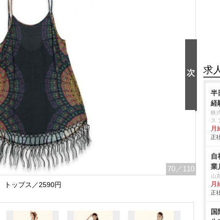
求
半
経
株
ス 
月
正社
自
業
70
／110
山
トップス／2590円
月給
正社
国