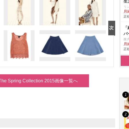
生
リ
月給
正社
「
バ
株
月
正社
e Spring Collection 2015画像一覧へ