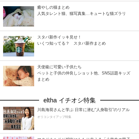
癒やしの猫まとめ
人気タレント猫、猫写真集…キュートな猫ズラリ
スタバ新作イッキ見せ！
いくつ知ってる？ スタバ新作まとめ
天使級に可愛い子供たち
ペットと子供の仲良しショット他、SNS話題キッズ
まとめ
eltha イチオシ特集
川島海荷さんと学ぶ 日常に潜む“人身取引”のリアル
オリコンタイアップ特集