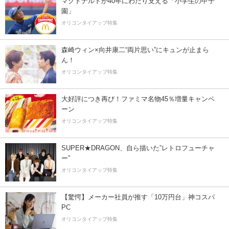
マクドナルドが40年にわたり支える「小学生の甲子
園」
オリコンタイアップ特集
森崎ウィン×向井康二“両片思い”にキュンが止まら
ん！
オリコンタイアップ特集
大好評につき再び！ファミマ名物45％増量キャンペ
ーン
オリコンタイアップ特集
SUPER★DRAGON、自ら描いた”レトロフューチャ
ー”
オリコンタイアップ特集
【驚愕】メーカー社員が推す「10万円台」神コスパ
PC
オリコンタイアップ特集