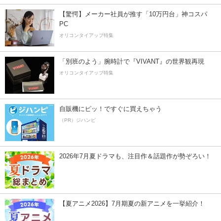
【驚愕】メーカー社員が推す「10万円台」神コスパ
PC
オリコンタイアップ特集
「別班のよう」腕時計で『VIVANT』の世界観再現
オリコンタイアップ特集
自販機にピッ！ですぐに買えちゃう
（PR）ジハンピ
2026年7月夏ドラマも、注目作＆話題作が勢ぞろい！
【夏アニメ2026】7月期夏の新アニメを一挙紹介！