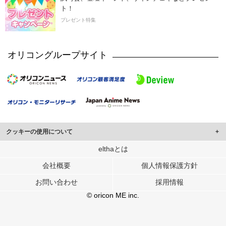
ト！
プレゼント特集
オリコングループサイト
クッキーの使用について
このサイトでは Cookie を使用して、ユーザーに合わせたコンテンツや広告の
elthaとは
表示、ソーシャル メディア機能の提供、広告の表示回数やクリック数の測定を
会社概要
個人情報保護方針
行っています。
また、ユーザーによるサイトの利用状況についても情報を収集し、ソーシャル
お問い合わせ
採用情報
メディアや広告配信、データ解析の各パートナーに提供しています。
各パートナーは、この情報とユーザーが各パートナーに提供した他の情報や、
© oricon ME inc.
ユーザーが各パートナーのサービスを使用したときに収集した他の情報を組み
合わせて使用することがあります。