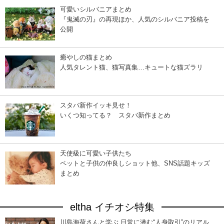
可愛いシルバニアまとめ
『鬼滅の刃』の再現ほか、人気のシルバニア投稿を
公開
癒やしの猫まとめ
人気タレント猫、猫写真集…キュートな猫ズラリ
スタバ新作イッキ見せ！
いくつ知ってる？ スタバ新作まとめ
天使級に可愛い子供たち
ペットと子供の仲良しショット他、SNS話題キッズ
まとめ
eltha イチオシ特集
川島海荷さんと学ぶ 日常に潜む“人身取引”のリアル