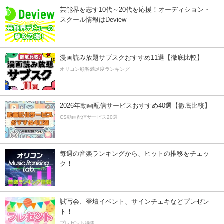
芸能界を志す10代～20代を応援！オーディション・
スクール情報はDeview
漫画読み放題サブスクおすすめ11選【徹底比較】
オリコン顧客満足度ランキング
2026年動画配信サービスおすすめ40選【徹底比較】
CS動画配信サービス20選
毎週の音楽ランキングから、ヒットの推移をチェッ
ク！
試写会、登壇イベント、サインチェキなどプレゼン
ト！
プレゼント特集