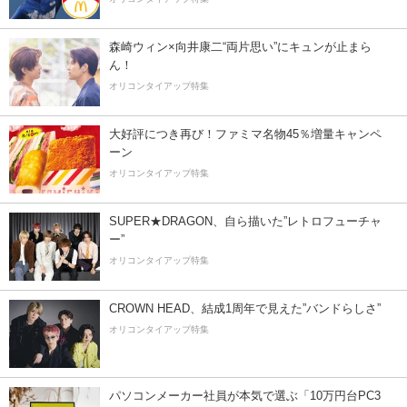
森崎ウィン×向井康二“両片思い”にキュンが止まら
ん！
オリコンタイアップ特集
大好評につき再び！ファミマ名物45％増量キャンペ
ーン
オリコンタイアップ特集
SUPER★DRAGON、自ら描いた”レトロフューチャ
ー”
オリコンタイアップ特集
CROWN HEAD、結成1周年で見えた”バンドらしさ”
オリコンタイアップ特集
パソコンメーカー社員が本気で選ぶ「10万円台PC3