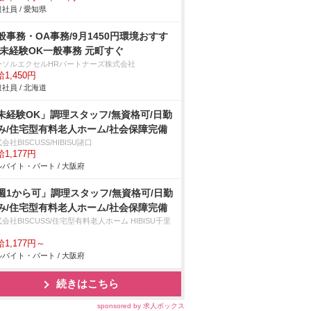
社員 / 愛知県
般事務・OA事務/9月1450円環境おすす
 未経験OK一般事務 元町すぐ
ーソルエクセルHRパートナーズ株式会社
1,450円
社員 / 北海道
未経験OK」調理スタッフ/無資格可/日勤
み/住宅型有料老人ホーム/社会保障完備
会社BISCUSS/HIBISU諸口
1,177円
バイト・パート / 大阪府
週1から可」調理スタッフ/無資格可/日勤
み/住宅型有料老人ホーム/社会保障完備
会社BISCUSS/住宅型有料老人ホーム HIBISU千里
1,177円～
バイト・パート / 大阪府
続きはこちら
sponsored by 求人ボックス