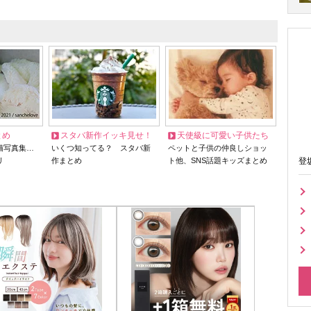
とめ
スタバ新作イッキ見せ！
天使級に可愛い子供たち
猫写真集…
いくつ知ってる？ スタバ新
ペットと子供の仲良しショッ
リ
作まとめ
ト他、SNS話題キッズまとめ
登