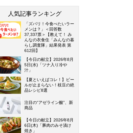
人気記事ランキング
「ズバリ！今食べたいラー
メンは？」＜回答数
37,337票＞【教えて！ み
んなの衣食住「みんなの暮
らし調査隊」結果発表 第
612回】
【今日の献立】2026年8月
5日(水)「ツナ入り冷
汁」
【夏といえばコレ！】ビー
ルが止まらない！枝豆の絶
品レシピ8選
注目の“アゼライン酸”、新
商品
【今日の献立】2026年8月
6日(木)「豚肉のみそ漬け
焼き」