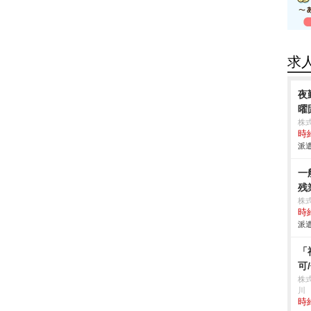
求
夜
曜
株
時給
派遣
一
残
株
時給
派遣
「
可
株式
川
時給