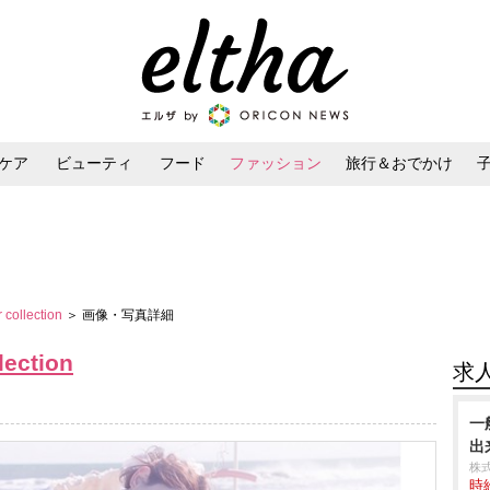
ケア
ビューティ
フード
ファッション
旅行＆おでかけ
ンケア
ダイエット・ボディケア
ヘアスタイル・ヘアアレンジ
collection
＞ 画像・写真詳細
lection
求
一
出
株
時給