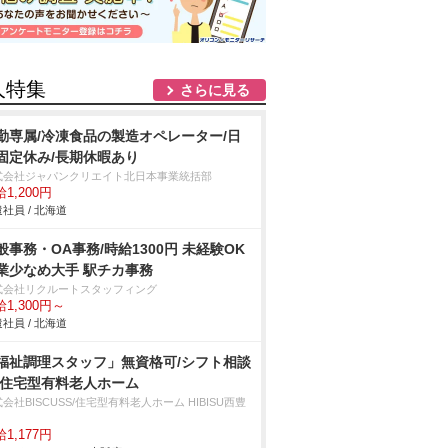
人特集
さらに見る
勤専属/冷凍食品の製造オペレーター/日
固定休み/長期休暇あり
式会社ジャパンクリエイト北日本事業統括部
1,200円
社員 / 北海道
般事務・OA事務/時給1300円 未経験OK
業少なめ大手 駅チカ事務
式会社リクルートスタッフィング
1,300円～
社員 / 北海道
福祉調理スタッフ」無資格可/シフト相談
/住宅型有料老人ホーム
会社BISCUSS/住宅型有料老人ホーム HIBISU西豊
1,177円