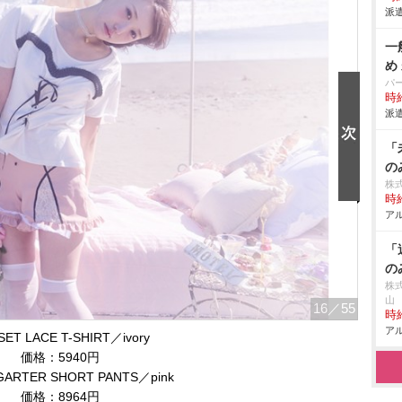
派遣
一
め
パ
時給
派遣
「
の
株式
時給
アル
「
の
株式
山
16
／55
時給
アル
ET LACE T-SHIRT／ivory
価格：5940円
RTER SHORT PANTS／pink
価格：8964円