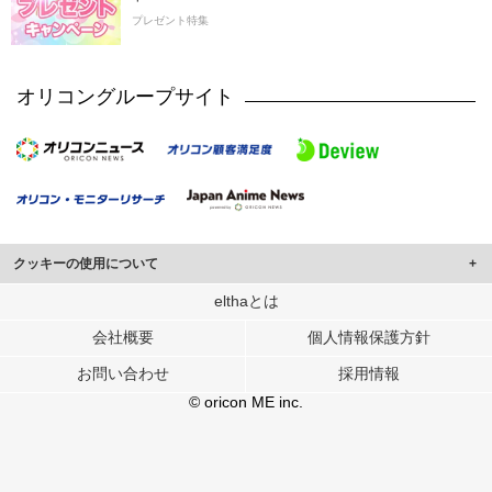
プレゼント特集
オリコングループサイト
クッキーの使用について
このサイトでは Cookie を使用して、ユーザーに合わせたコンテンツや広告の
elthaとは
表示、ソーシャル メディア機能の提供、広告の表示回数やクリック数の測定を
会社概要
個人情報保護方針
行っています。
また、ユーザーによるサイトの利用状況についても情報を収集し、ソーシャル
お問い合わせ
採用情報
メディアや広告配信、データ解析の各パートナーに提供しています。
各パートナーは、この情報とユーザーが各パートナーに提供した他の情報や、
© oricon ME inc.
ユーザーが各パートナーのサービスを使用したときに収集した他の情報を組み
合わせて使用することがあります。