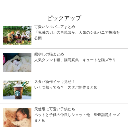
ピックアップ
可愛いシルバニアまとめ
『鬼滅の刃』の再現ほか、人気のシルバニア投稿を
公開
癒やしの猫まとめ
人気タレント猫、猫写真集…キュートな猫ズラリ
スタバ新作イッキ見せ！
いくつ知ってる？ スタバ新作まとめ
天使級に可愛い子供たち
ペットと子供の仲良しショット他、SNS話題キッズ
まとめ