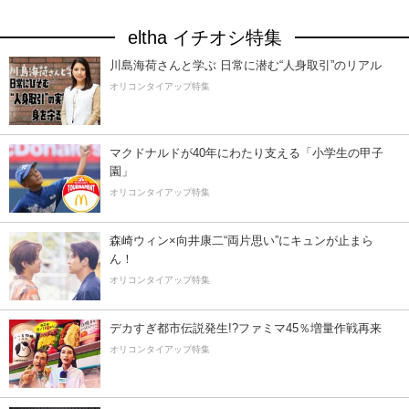
eltha イチオシ特集
川島海荷さんと学ぶ 日常に潜む“人身取引”のリアル
オリコンタイアップ特集
マクドナルドが40年にわたり支える「小学生の甲子
園」
オリコンタイアップ特集
森崎ウィン×向井康二“両片思い”にキュンが止まら
ん！
オリコンタイアップ特集
デカすぎ都市伝説発生!?ファミマ45％増量作戦再来
オリコンタイアップ特集