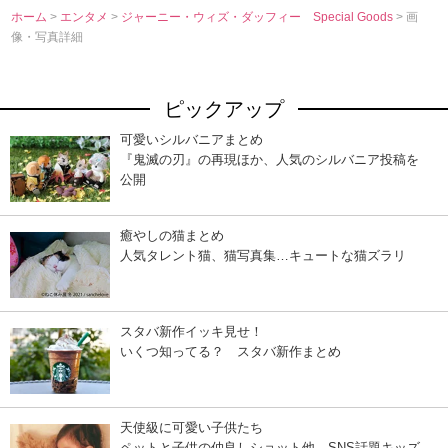
ホーム
>
エンタメ
>
ジャーニー・ウィズ・ダッフィー Special Goods
> 画
像・写真詳細
ピックアップ
可愛いシルバニアまとめ
『鬼滅の刃』の再現ほか、人気のシルバニア投稿を
公開
癒やしの猫まとめ
人気タレント猫、猫写真集…キュートな猫ズラリ
スタバ新作イッキ見せ！
いくつ知ってる？ スタバ新作まとめ
天使級に可愛い子供たち
ペットと子供の仲良しショット他、SNS話題キッズ