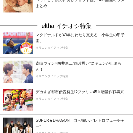
まとめ
eltha イチオシ特集
マクドナルドが40年にわたり支える「小学生の甲子
園」
オリコンタイアップ特集
森崎ウィン×向井康二“両片思い”にキュンが止まら
ん！
オリコンタイアップ特集
デカすぎ都市伝説発生!?ファミマ45％増量作戦再来
オリコンタイアップ特集
SUPER★DRAGON、自ら描いた”レトロフューチャ
ー”