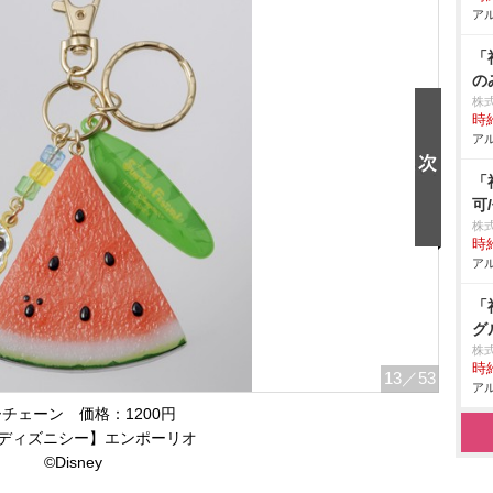
アル
「
の
株
時給
アル
「
可
株式
時給
アル
「
グ
株
時給
13
／53
アル
チェーン 価格：1200円
ディズニシー】エンポーリオ
©Disney