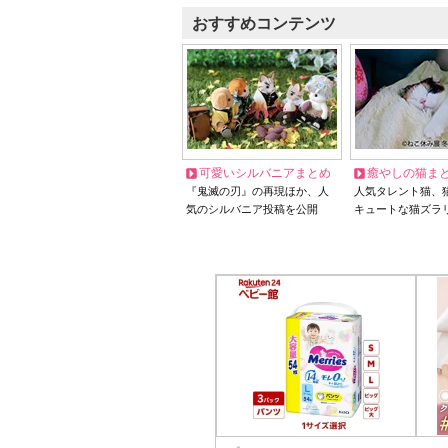
おすすめコンテンツ
可愛いシルバニアまとめ
癒やしの猫ま
『鬼滅の刃』の再現ほか、人
人気タレント猫、
気のシルバニア投稿を公開
キュートな猫ズラ