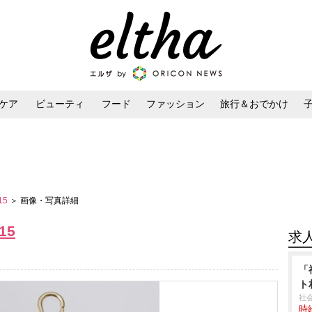
ケア
ビューティ
フード
ファッション
旅行＆おでかけ
ンケア
ダイエット・ボディケア
ヘアスタイル・ヘアアレンジ
015
＞ 画像・写真詳細
15
求
「
ト
社
時給