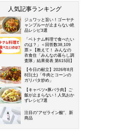
人気記事ランキング
ジュワッと旨い！ゴーヤチ
ャンプルーが止まらない絶
品レシピ3選
「ベトナム料理で食べたい
のは？」＜回答数38,109
票＞【教えて！ みんなの
衣食住「みんなの暮らし調
査隊」結果発表 第615回】
【今日の献立】2026年8月
8日(土)「牛肉とコーンの
ガリバタ炒め」
【キャベツ×豚バラ肉】ご
飯が止まらない！人気おか
ずレシピ7選
注目の“アゼライン酸”、新
商品