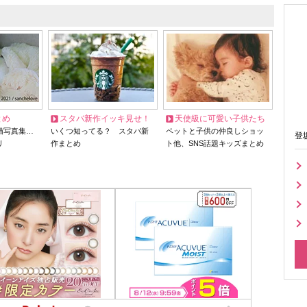
とめ
スタバ新作イッキ見せ！
天使級に可愛い子供たち
猫写真集…
いくつ知ってる？ スタバ新
ペットと子供の仲良しショッ
登
リ
作まとめ
ト他、SNS話題キッズまとめ