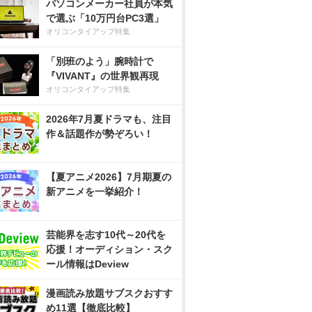
パソコンメーカー社員が本気
で選ぶ「10万円台PC3選」
オリコンタイアップ特集
「別班のよう」腕時計で
『VIVANT』の世界観再現
オリコンタイアップ特集
2026年7月夏ドラマも、注目
作＆話題作が勢ぞろい！
【夏アニメ2026】7月期夏の
新アニメを一挙紹介！
芸能界を志す10代～20代を
応援！オーディション・スク
ール情報はDeview
漫画読み放題サブスクおすす
め11選【徹底比較】