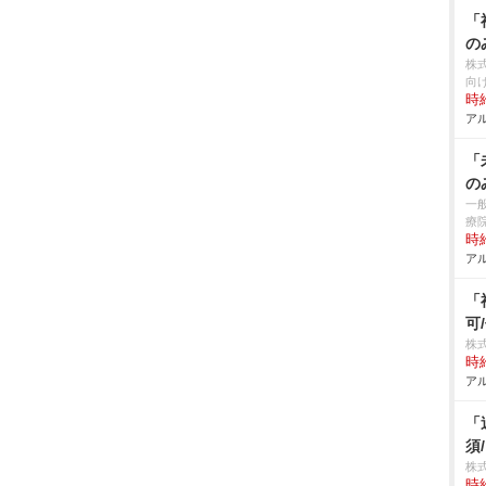
「
の
株
向
時給
アル
「
の
一
療
時給
アル
「
可
株
時給
アル
「
須
株
時給