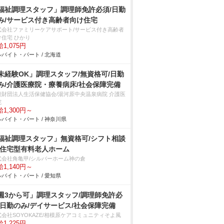
福祉調理スタッフ」調理師免許必須/日勤
み/サービス付き高齢者向け住宅
式会社ファミリーケアサポート/サービス付き高齢者
け住宅 ひかり
1,075円
バイト・パート / 北海道
未経験OK」調理スタッフ/無資格可/日勤
み/介護医療院・療養病床/社会保障完備
般財団法人生活保健協会/湯河原中央温泉病院 介護医
院
1,300円～
バイト・パート / 神奈川県
福祉調理スタッフ」無資格可/シフト相談
/住宅型有料老人ホーム
式会社角亀甲/シルバーホーム神の倉
1,140円～
バイト・パート / 愛知県
週3から可」調理スタッフ/調理師免許必
/日勤のみ/デイサービス/社会保障完備
式会社SOYOKAZE/相模原ケアコミュニティそよ風
1,225円