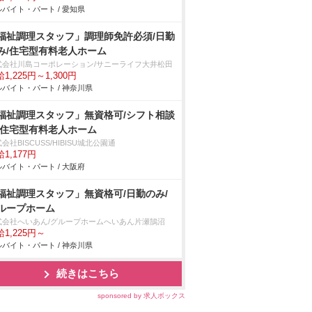
バイト・パート / 愛知県
福祉調理スタッフ」調理師免許必須/日勤
み/住宅型有料老人ホーム
式会社川島コーポレーション/サニーライフ大井松田
1,225円～1,300円
バイト・パート / 神奈川県
福祉調理スタッフ」無資格可/シフト相談
/住宅型有料老人ホーム
会社BISCUSS/HIBISU城北公園通
1,177円
バイト・パート / 大阪府
福祉調理スタッフ」無資格可/日勤のみ/
ループホーム
式会社へいあん/グループホームへいあん片瀬鵠沼
1,225円～
バイト・パート / 神奈川県
続きはこちら
sponsored by 求人ボックス