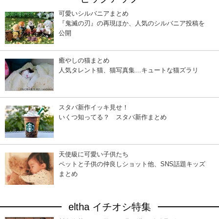
可愛いシルバニアまとめ
『鬼滅の刃』の再現ほか、人気のシルバニア投稿を
公開
癒やしの猫まとめ
人気タレント猫、猫写真集…キュートな猫ズラリ
スタバ新作イッキ見せ！
いくつ知ってる？ スタバ新作まとめ
天使級に可愛い子供たち
ペットと子供の仲良しショット他、SNS話題キッズ
まとめ
eltha イチオシ特集