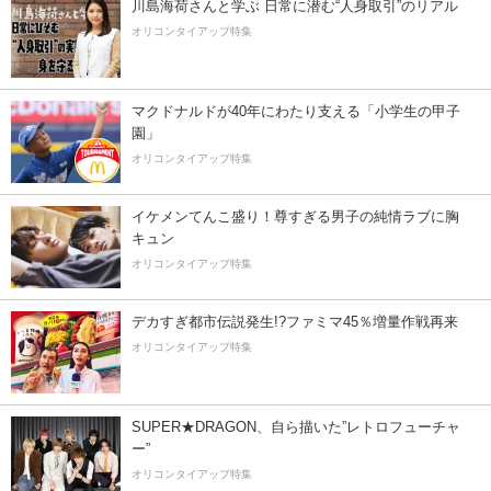
川島海荷さんと学ぶ 日常に潜む“人身取引”のリアル
オリコンタイアップ特集
マクドナルドが40年にわたり支える「小学生の甲子
園」
オリコンタイアップ特集
イケメンてんこ盛り！尊すぎる男子の純情ラブに胸
キュン
オリコンタイアップ特集
デカすぎ都市伝説発生!?ファミマ45％増量作戦再来
オリコンタイアップ特集
SUPER★DRAGON、自ら描いた”レトロフューチャ
ー”
オリコンタイアップ特集