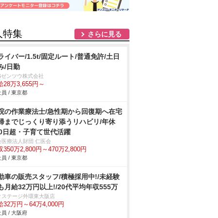
人特集
さらに見る
ライバー/1.5t/固定ルート/普通免許/土日
み/日勤
BSゼンツウ株式会社
28万3,655円～
員 / 東京都
院の作業療法士/急性期から回復期へ在宅
帰までじっくり寄り添うリハビリ/年休
20日超・子育て世代活躍
会医療法人財団 仁医会
350万2,800円～470万2,800円
員 / 東京都
動車の販売スタッフ/積極採用中!/未経験
も月給32万円以上!/20代平均年収555万
クステージ外環東大阪店
32万円～64万4,000円
員 / 大阪府