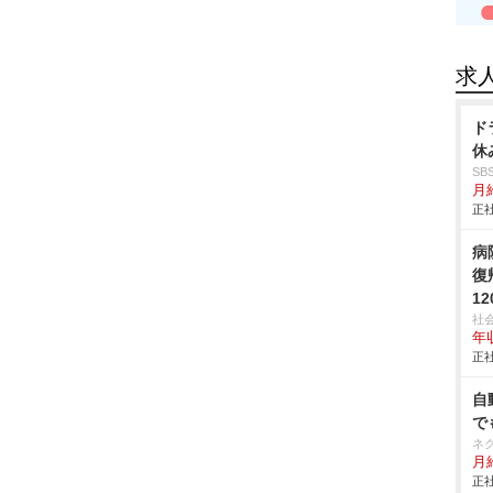
求
ド
休
S
月給
正社
病
復
1
社
年収
正社
自
で
ネ
月給
正社