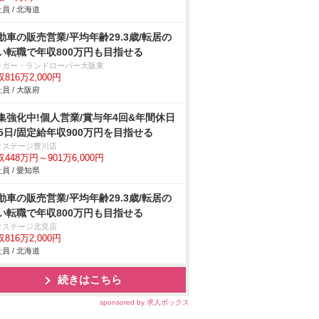
員 / 北海道
動車の販売営業/平均年齢29.3歳/転居の
い転職で年収800万円も目指せる
ャガー・ランドローバー大阪東
816万2,000円
員 / 大阪府
集強化中!個人営業/賞与年4回&年間休日
25日/固定給年収900万円を目指せる
クステージ豊川店
448万円～901万6,000円
員 / 愛知県
動車の販売営業/平均年齢29.3歳/転居の
い転職で年収800万円も目指せる
クステージ北見店
816万2,000円
員 / 北海道
続きはこちら
sponsored by 求人ボックス