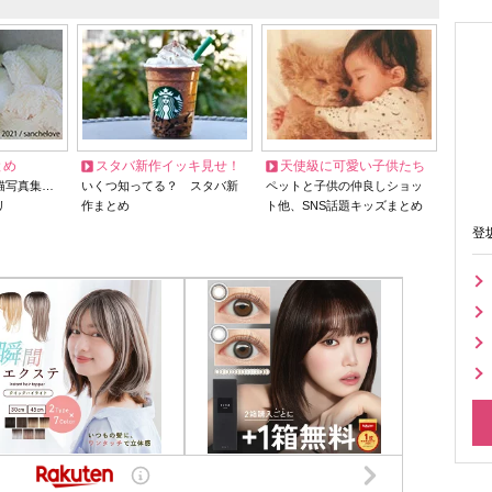
とめ
スタバ新作イッキ見せ！
天使級に可愛い子供たち
猫写真集…
いくつ知ってる？ スタバ新
ペットと子供の仲良しショッ
リ
作まとめ
ト他、SNS話題キッズまとめ
登