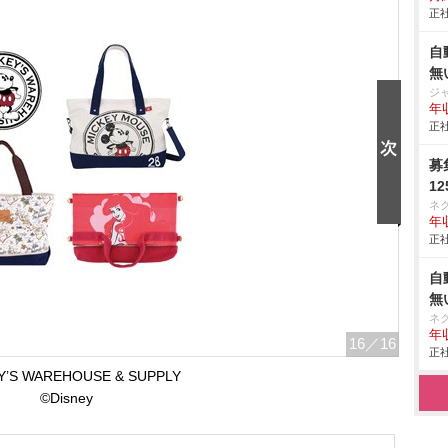
正社
自
無
ジ
年収
正社
募
1
ネ
年収
正社
自
無
ネ
年収
16
／16
正社
Y’S WAREHOUSE & SUPPLY
©Disney