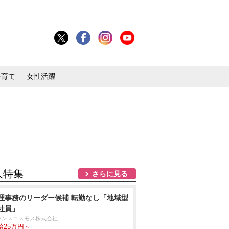
子育て
女性活躍
人特集
さらに見る
理事務のリーダー候補 転勤なし「地域型
社員」
ランスコスモス株式会社
給25万円～