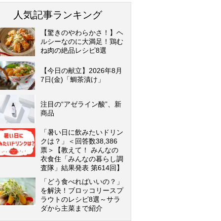
人気記事ランキング
【驚きのやわらかさ！】ヘ
ルシーなのに大満足！鶏む
ね肉の絶品レシピ8選
【今日の献立】2026年8月
7日(金)「鯛茶漬け」
注目の“アゼライン酸”、新
商品
「暑い日に飲みたいドリン
クは？」＜回答数38,386
票＞【教えて！ みんなの
衣食住「みんなの暮らし調
査隊」結果発表 第614回】
「どう食べればいいの？」
を解決！ブロッコリースプ
ラウトのレシピ8選～サラ
ダから主菜まで紹介