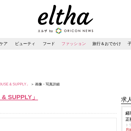
ケア
ビューティ
フード
ファッション
旅行＆おでかけ
ンケア
ダイエット・ボディケア
ヘアスタイル・ヘアアレンジ
OUSE & SUPPLY」
＞ 画像・写真詳細
 & SUPPLY」
求
経
正
ト
月