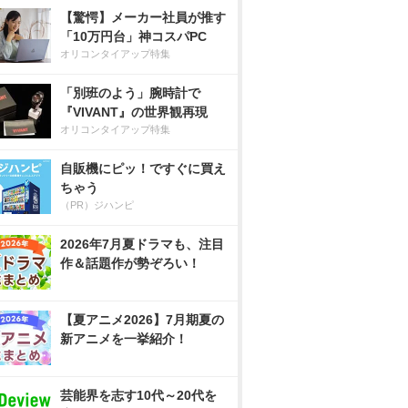
【驚愕】メーカー社員が推す
「10万円台」神コスパPC
オリコンタイアップ特集
「別班のよう」腕時計で
『VIVANT』の世界観再現
オリコンタイアップ特集
自販機にピッ！ですぐに買え
ちゃう
（PR）ジハンピ
2026年7月夏ドラマも、注目
作＆話題作が勢ぞろい！
【夏アニメ2026】7月期夏の
新アニメを一挙紹介！
芸能界を志す10代～20代を