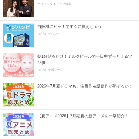
オリコンタイアップ特集
自販機にピッ！ですぐに買えちゃう
（PR）ジハンピ
朝1分貼るだけ！ミルクピールで一日中ずっとうるツ
ヤ肌
（PR）サボリーノ
2026年7月夏ドラマも、注目作＆話題作が勢ぞろい！
【夏アニメ2026】7月期夏の新アニメを一挙紹介！